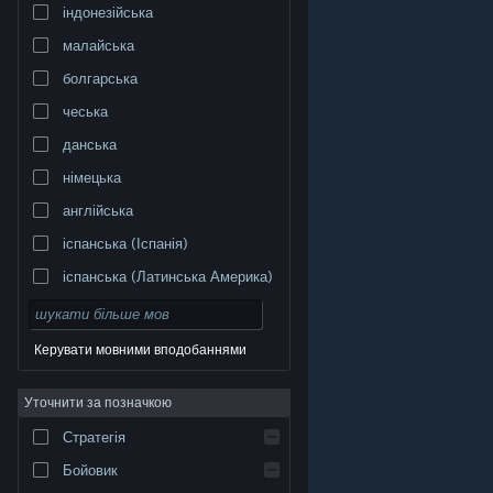
індонезійська
малайська
болгарська
чеська
данська
німецька
англійська
іспанська (Іспанія)
іспанська (Латинська Америка)
Керувати мовними вподобаннями
Уточнити за позначкою
© Valve Corporation. Усі права захищено. Усі
торговельні марки є власністю відповідних власників
у США та інших країнах.
Політика конфіденційності
|
Стратегія
Юридична інформація
|
Доступність
|
Угода
підписника Steam
|
Повернення коштів
|
Файли
cookie
Бойовик