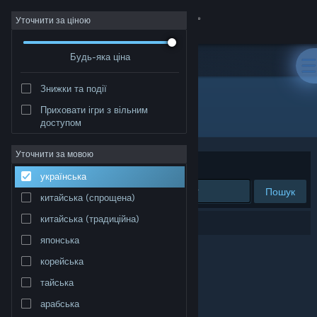
Увійти
Уточнити за ціною
Будь-яка ціна
Крамниця
Знижки та події
Спільнота
Приховати ігри з вільним
Розробник: Pen-in-Apple-studio
доступом
Інформація
Уточнити за мовою
Упорядкувати
за доречністю
українська
Підтримка
Пошук
китайська (спрощена)
Змінити мову
китайська (традиційна)
Результатів вашого пошуку: 0.
японська
Завантажити мобільний застосунок Steam
корейська
Переглянути повну версію
тайська
арабська