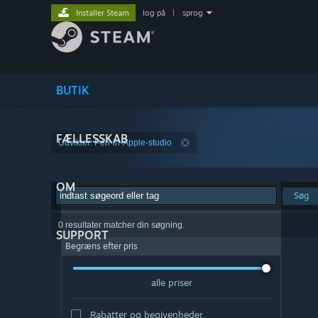
Installer Steam
log på
|
sprog
BUTIK
FÆLLESSKAB
Udvikler: Pen-in-Apple-studio
OM
Søg
0 resultater matcher din søgning.
SUPPORT
Begræns efter pris
alle priser
Rabatter og begivenheder