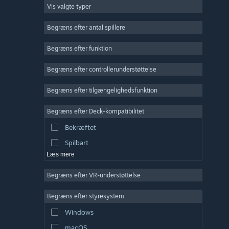
Vis valgte typer
Massiv multiplayer
Indie
Begræns efter antal spillere
Tidlig adgang
Begræns efter funktion
Casual
Begræns efter controllerunderstøttelse
Simulation
Racer
Begræns efter tilgængelighedsfunktion
Sport
Begræns efter Deck-kompatibilitet
Videoproduktion
Bekræftet
Billedredigering
Spilbart
Læs mere
Begræns efter VR-understøttelse
Begræns efter styresystem
Windows
macOS