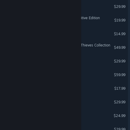
ARK: Dragontopia
$29.99
Stronghold Crusader: Definitive Edition
$19.99
DrainSim
$14.99
UNCHARTED™: Legacy of Thieves Collection
$49.99
ARK: Bob's Tall Tales
$29.99
Football Manager 26
$59.99
Dome Keeper
$17.99
ASTRONEER
$29.99
Outbound
$24.99
Far Cry® 4
$29.99