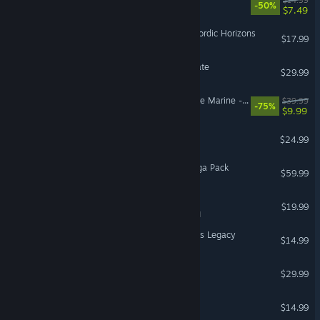
-50%
$7.49
Euro Truck Simulator 2 - Nordic Horizons
$17.99
Assassin's Creed® Syndicate
$29.99
Warhammer 40,000: Space Marine - Anniversary Edition
$39.99
-75%
$9.99
Roboquest
$24.99
Fishing Planet: Valkyrie Saga Pack
$59.99
Paint the Town Red
$19.99
VR Supported
Age of Empires IV: Yue Fei's Legacy
$14.99
The Oregon Trail
$29.99
ARK: Genesis Season Pass
$14.99