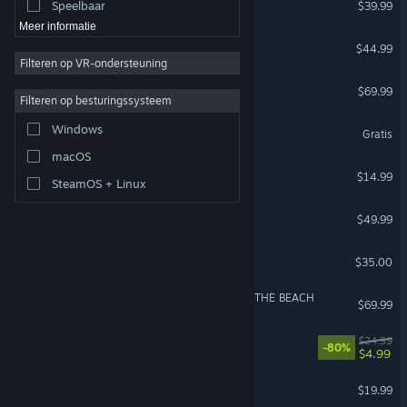
Speelbaar
$39.99
Meer informatie
Planet Zoo
$44.99
Filteren op VR-ondersteuning
EA SPORTS FC™ 27
$69.99
Filteren op besturingssysteem
World of Tanks
Windows
Gratis
macOS
ARK: Survival Evolved
$14.99
SteamOS + Linux
God of War
$49.99
Factorio: Space Age
$35.00
DEATH STRANDING 2: ON THE BEACH
$69.99
Dying Light
$24.99
-80%
$4.99
Supermarket Simulator
$19.99