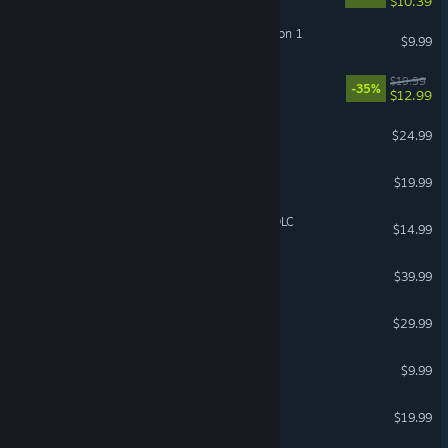
$10.39
ARK Fantastic Tames Season 1
$9.99
Goblin Cleanup
$19.99
-35%
$12.99
Construction Simulator
$24.99
Demonologist
$19.99
House Flipper 2 - Sakura DLC
$14.99
Spyro™ Reignited Trilogy
$39.99
Prison Architect
$29.99
Left 4 Dead
$9.99
Farming Simulator 22
$19.99