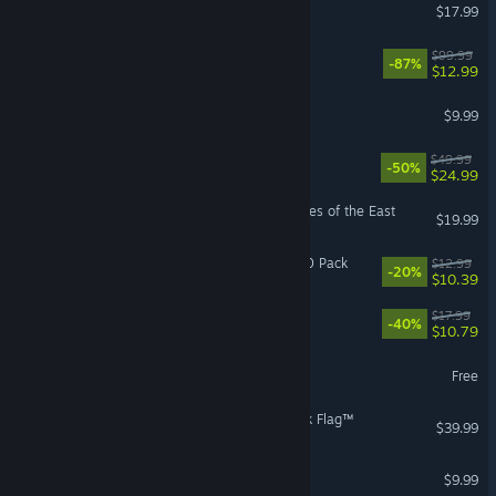
Travellers Rest
$17.99
LEGO® DC Super-Villains
$99.99
-87%
$12.99
Is This Seat Taken?
$9.99
Rise of the Ronin
$49.99
-50%
$24.99
Age of Empires IV: Dynasties of the East
$19.99
Rust - Warhammer 40,000 Pack
$12.99
-20%
$10.39
Dreamcore
$17.99
-40%
$10.79
Sonic Rumble Party
Free
Assassin’s Creed® IV Black Flag™
$39.99
Half-Life 2
$9.99