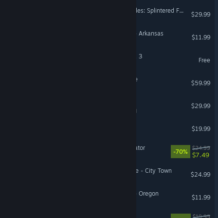
Teenage Mutant Ninja Turtles: Splintered Fate
$29.99
American Truck Simulator - Arkansas
$11.99
SUPREMACY: WORLD WAR 3
Free
Sackboy™: A Big Adventure
$59.99
Rise of the Tomb Raider™
$29.99
VR Supported
Black Mesa
$19.99
Garden Life: A Cozy Simulator
$24.99
-70%
$7.49
Hello Kitty Island Adventure - City Town
$24.99
American Truck Simulator - Oregon
$11.99
LEGO® Jurassic World
$19.99