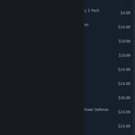
Space Engineers - Economy 2 Pack
$4.99
Modulus: Factory Automation
$24.99
Assassin’s Creed® Rogue
$19.99
Kingdoms and Castles
$19.99
Rail Route
$24.99
Project Hospital
$24.99
Visage
$34.99
Legion TD 2 - Multiplayer Tower Defense
$24.99
Seafarer: The Ship Sim
$24.99