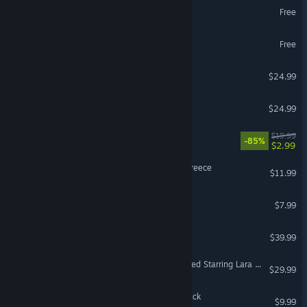
GeoGuessr Steam Edition
Free
Idle Slayer
Free
City Car Driving
$24.99
VR Supported
TerraTech
$24.99
LEGO® City Undercover
$19.99
-85%
$2.99
Euro Truck Simulator 2 - Greece
$11.99
DSX
$7.99
Scorn
$39.99
Tomb Raider I-III Remastered Starring Lara Croft
$29.99
Planet Zoo: Asia Animal Pack
$9.99