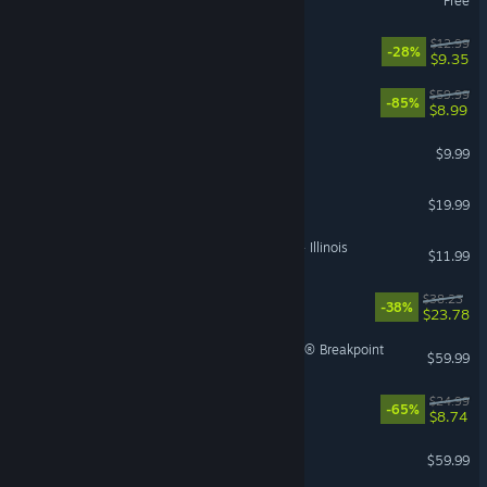
Free
The Spell Brigade
$12.99
-28%
$9.35
Watch Dogs®: Legion
$59.99
-85%
$8.99
Portal 2
$9.99
ARK Tides of Fortune
$19.99
American Truck Simulator - Illinois
$11.99
House Flipper
$38.23
-38%
$23.78
Tom Clancy's Ghost Recon® Breakpoint
$59.99
Sun Haven
$24.99
-65%
$8.74
Half-Life: Alyx
$59.99
VR Only