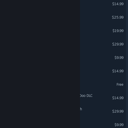
Fast Food Simulator
$14.99
Big Ambitions
$25.99
9 Kings
$19.99
Contraband Police
$29.99
Dark Hours
$9.99
Hydroneer
$14.99
Russian Fishing 4
Free
House Flipper 2 - Scooby-Doo DLC
$14.99
Empires of the Undergrowth
$29.99
DEVOUR
$9.99
VR Supported