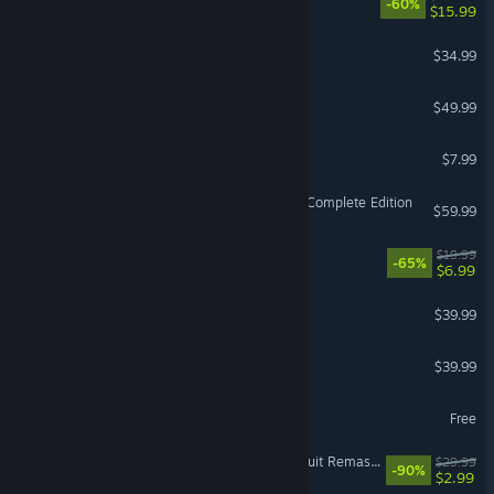
-60%
$15.99
Medieval Dynasty
$34.99
Watch_Dogs® 2
$49.99
Pratfall
$7.99
Horizon Forbidden West™ Complete Edition
$59.99
Untitled Goose Game
$19.99
-65%
$6.99
Detroit: Become Human
$39.99
Days Gone
$39.99
Halo Infinite
Free
Need for Speed™ Hot Pursuit Remastered
$29.99
-90%
$2.99