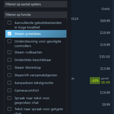
2D
Filteren op aantal spelers
World of Warships
Gratis
Vroegtijdige toegang
Filteren op functie
3D
Microsoft Flight Simulator 2024
$69.99
Aanvullende geluidsbestanden
Gratis te spelen
in hoge kwaliteit
Farming Simulator 25
$29.99
Sfeervol
Steam-prestaties
Rijke verhaallijn
Ondersteuning voor gevolgde
Phasmophobia
$19.99
controllers
Ondersteunt VR
Kleurrijk
Steam-ruilkaarten
Factorio
Verkenning
$35.00
Ondertitels beschikbaar
Bloons TD 6
Steam Workshop
$13.99
SteamVR-verzamelobjecten
Sir, We Have an Orc Problem
$9.99
-10%
$8.99
Aanpasbare tekstgrootte
Cameracomfort
FOR HONOR™
$29.99
Spraak naar tekst voor
Garry's Mod
gesproken chat
$9.99
Tekst naar spraak voor getypte
chat