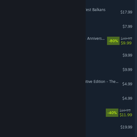
Euro Truck Simulator 2 - West Balkans
$17.99
Lured In
$7.99
Dying Light: Definitive 10th Anniversary Edition
$49.99
-80%
$9.99
Saints Row: The Third
$9.99
Wormies
$9.99
Stronghold Crusader: Definitive Edition - The Surgeon and Baibars
$4.99
Hamster Hunter
$4.99
Survival Machine
$19.99
-40%
$11.99
Heavy Rain
$19.99