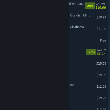
LEGO® Batman™: Legacy of the Dark Knight Deluxe Edition Upgrade
$24.99
-20%
$19.99
Age of Mythology: Retold - Obsidian Mirror
$19.99
American Truck Simulator - Oklahoma
$11.99
Modern Warships
Free
Descenders
$24.99
-75%
$6.24
Farm Together 2
$25.99
Motion Soccer PRO
$19.99
VR Supported
Planet Coaster 2: Sorcery Pack
$12.99
Gold Mining Simulator
$19.99
We Were Here Together
$12.99