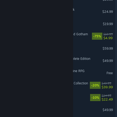
F1® 25: 2026 Season Pack
$24.99
Car Dealer Simulator
$19.99
LEGO® Batman™ 3: Beyond Gotham
$19.99
-75%
$4.99
Returnal™
$59.99
Horizon Zero Dawn™ Complete Edition
$49.99
Firestone – Idle Clicker Online RPG
Free
House Flipper Remastered Collection
$49.99
-20%
$39.99
The Ranchers
$24.99
-10%
$22.49
Planet Zoo 2
$49.99