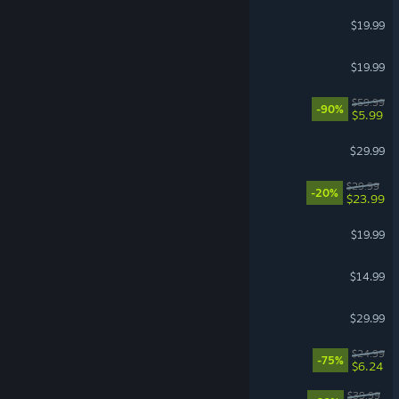
Euro Truck Simulator 2
$19.99
Space Engineers
$19.99
The Quarry
$59.99
-90%
$5.99
Age of Mythology: Retold
$29.99
The Legend of Khiimori
$29.99
-20%
$23.99
Holdfast: Nations At War
$19.99
Dirty Business
$14.99
Subnautica
$29.99
VR Supported
Slay the Spire
$24.99
-75%
$6.24
Bomb Rush Cyberfunk
$39.99