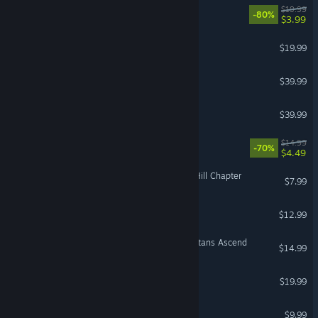
LEGO® The Hobbit™
$19.99
-80%
$3.99
Luma Island
$19.99
Far Cry® New Dawn
$39.99
Project Motor Racing
$39.99
Tricky Towers
$14.99
-70%
$4.49
Dead By Daylight - Silent Hill Chapter
$7.99
Turmoil
$12.99
Age of Empires IV: The Sultans Ascend
$14.99
Tangle Tower
$19.99
Planet Zoo: Aquatic Pack
$9.99