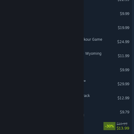
Mini Motorways
$9.99
Resident Evil Revelations
$19.99
Rooftops & Alleys: The Parkour Game
$24.99
American Truck Simulator - Wyoming
$11.99
Labyrinthine
$9.99
VR Supported
Tom Clancy’s The Division™
$29.99
Planet Coaster 2: Toybox Pack
$12.99
POOLS
$9.79
VR Supported
Adorable Adventures
$19.99
-30%
$13.99