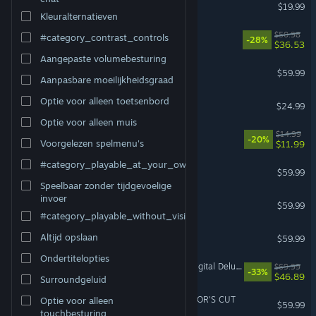
Dinoblade
$19.99
Kleuralternatieven
House Flipper 2
$50.98
#category_contrast_controls
-28%
$36.53
Aangepaste volumebesturing
Stellar Blade™
$59.99
Aanpasbare moeilijkheidsgraad
Cult of the Lamb
Optie voor alleen toetsenbord
$24.99
Optie voor alleen muis
Balatro
$14.99
-20%
Voorgelezen spelmenu's
$11.99
#category_playable_at_your_own_pace
The Last of Us™ Part I
$59.99
Speelbaar zonder tijdgevoelige
invoer
God of War Ragnarök
$59.99
#category_playable_without_vision
No Man's Sky
Altijd opslaan
$59.99
Ondersteunt VR
Ondertitelopties
Marvel's Spider-Man 2 - Digital Deluxe Upgrade
$69.99
-33%
$46.89
Surroundgeluid
Ghost of Tsushima DIRECTOR'S CUT
Optie voor alleen
$59.99
touchbesturing