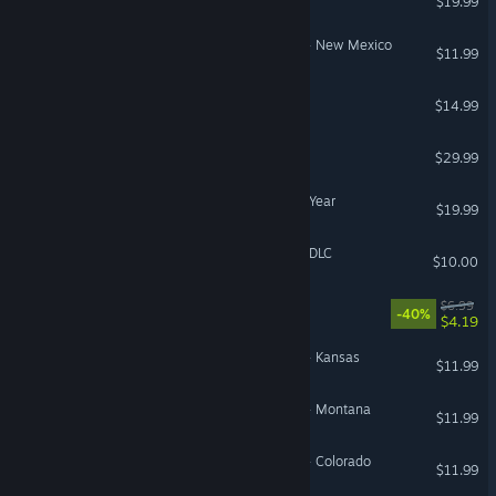
$19.99
American Truck Simulator - New Mexico
$11.99
Rising Front
$14.99
Parkitect
$29.99
Tomb Raider Game of the Year
$19.99
Days Gone - Broken Road DLC
$10.00
Meltopia
$6.99
-40%
$4.19
American Truck Simulator - Kansas
$11.99
American Truck Simulator - Montana
$11.99
American Truck Simulator - Colorado
$11.99