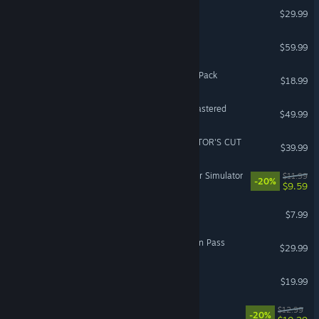
Assassin's Creed® Unity
$29.99
Until Dawn™
$59.99
Planet Coaster 2: Parades Pack
$18.99
Horizon Zero Dawn™ Remastered
$49.99
DEATH STRANDING DIRECTOR'S CUT
$39.99
HackHub - Ultimate Hacker Simulator
$11.99
-20%
$9.59
Berry Bury Berry
$7.99
ARK: Lost Colony Expansion Pass
$29.99
Watch_Dogs™
$19.99
The Artisan of Glimmith
$12.99
-20%