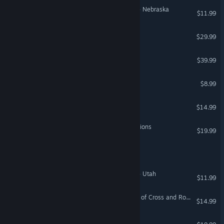
American Truck Simulator - Nebraska
$11.99
DmC: Devil May Cry
$29.99
South of Midnight
$39.99
Ghost Janitors
$8.99
Baba Is You
$14.99
Assassin's Creed® Revelations
$19.99
EA SPORTS FC™ 25
American Truck Simulator - Utah
$11.99
Age of Empires IV: Knights of Cross and Rose
$14.99
Metro: Last Light Redux