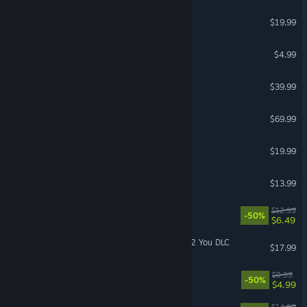
Teamfight Manager 2
$19.99
Cookie Clicker
$4.99
Subway Builder
$39.99
Forza Motorsport
$69.99
Metro 2033 Redux
$19.99
Dorfromantik
$13.99
Rust - Voice Props Pack
$12.99
-50%
$6.49
Car Dealer Simulator - Up 2 You DLC
$17.99
Rust - Sunburn Pack
$9.99
-50%
$4.99
The Stanley Parable
$14.99