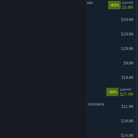
LEGO® Marvel™ Super Heroes
$19.99
-80%
$3.99
Ratchet & Clank: Rift Apart
$59.99
Minecraft Dungeons II
$29.99
Insurgency: Sandstorm
$29.99
Portal
$9.99
The Long Dark
$19.99
LEGO® Party!
$39.99
-30%
$27.99
American Truck Simulator - Louisiana
$11.99
TUNIC
$29.99
ARK: Astraeos
$14.99