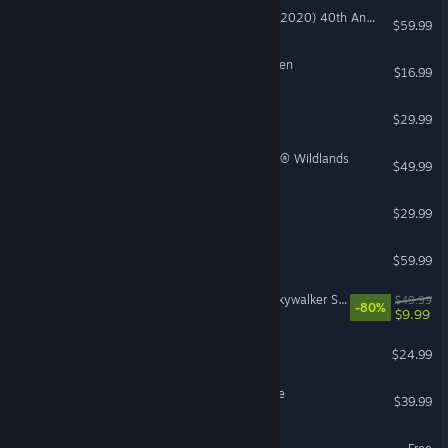
Microsoft Flight Simulator (2020) 40th Anniversary Edition
$59.99
VR Supported
Cult of the Lamb: Woolhaven
$16.99
Stray
$29.99
Tom Clancy's Ghost Recon® Wildlands
$49.99
Crime Scene Cleaner
$29.99
Far Cry® 5
$59.99
LEGO® Star Wars™: The Skywalker Saga
$49.99
-80%
$9.99
Drive Beyond Horizons
$24.99
Hello Kitty Island Adventure
$39.99
Revolution Idle