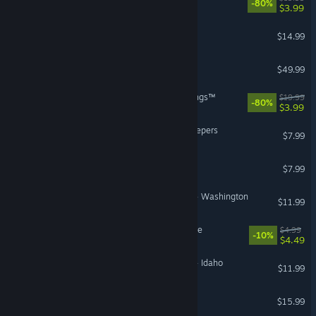
-80%
$3.99
Nuclear Epoch
$14.99
Hellblade II: Senua’s Saga
$49.99
LEGO® The Lord of the Rings™
$19.99
-80%
$3.99
Dome Keeper: The Lost Keepers
$7.99
Stacklands
$7.99
American Truck Simulator - Washington
$11.99
An Eggstremely Hard Game
$4.99
-10%
$4.49
American Truck Simulator - Idaho
$11.99
Strange Horticulture
$15.99