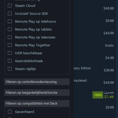
Steam Cloud
Planet Coaster 2
$49.99
Inclusief Source SDK
Left 4 Dead 2
$9.99
Remote Play op telefoons
Remote Play op tablets
F1® 25
$49.99
Ondersteunt VR
Remote Play op televisies
Fishing Planet
Remote Play Together
Gratis
HDR beschikbaar
Among Us
$4.99
Gezinsbibliotheek
Age of Empires IV: Anniversary Edition
Steam-tijdlijn
$39.99
The Last of Us™ Part II Remastered
Filteren op controllerondersteuning
$49.99
Filteren op toegankelijkheidsfunctie
Necesse
$14.99
-50%
$7.49
Filteren op compatibiliteit met Deck
PAYDAY 2
$9.99
Ondersteunt VR
Geverifieerd
Manor Lords