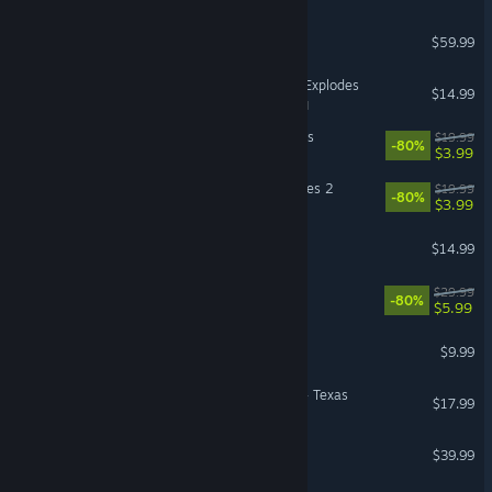
Assassin's Creed® Origins
$59.99
Keep Talking and Nobody Explodes
$14.99
VR Supported
LEGO® MARVEL's Avengers
$19.99
-80%
$3.99
LEGO® Marvel Super Heroes 2
$19.99
-80%
$3.99
Atomcraft
$14.99
Hello Neighbor
$29.99
-80%
$5.99
UNO
$9.99
American Truck Simulator - Texas
$17.99
Transport Fever 2
$39.99