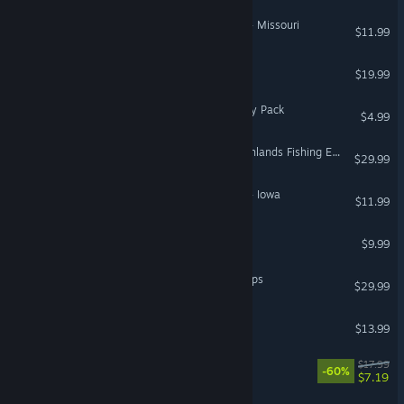
American Truck Simulator - Missouri
$11.99
Far Cry 3
$19.99
Space Engineers: Prosperity Pack
$4.99
Farming Simulator 25: Highlands Fishing Expansion
$29.99
American Truck Simulator - Iowa
$11.99
NO BACKUP
$9.99
Ori and the Will of the Wisps
$29.99
Megastore Simulator
$13.99
We Were Here Forever
$17.99
-60%
$7.19