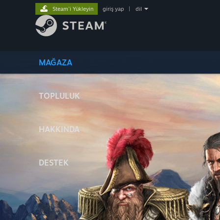
Steam'i Yükleyin
giriş yap
|
dil
MAĞAZA
TOPLULUK
HAKKINDA
DESTEK