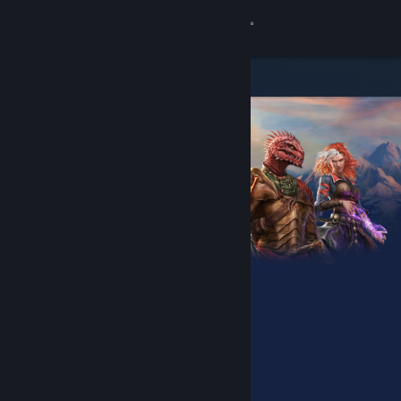
Bejelentkezés
Áruház
Közösség
Névjegy
Támogatás
Nyelvváltás
A Steam mobilalkalmazás beszerzése
Asztali weboldalra váltás