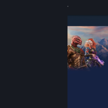
Kirjaudu sisään
Kauppa
Yhteisö
Tietoa
Tuki
Vaihda kieli
Hanki Steam-mobiilisovellus
Näytä työpöytäsivusto