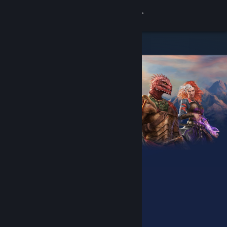
Se connecter
Magasin
Communauté
À propos
Support
Changer la langue
Télécharger l'application mobile Steam
Voir version ordi. du site