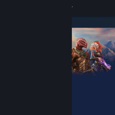
Přihlásit se
Obchod
Komunita
Informace
Podpora
Změnit jazyk
Mobilní aplikace služby Steam
Desktopová verze stránky