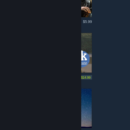
Mere som dette
$5.99
Mere som dette
-25%
$19.99
$14.99