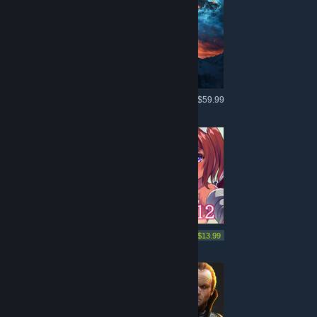
Mere som dette
$59.99
Mere som dette
-30%
$19.99
$13.99