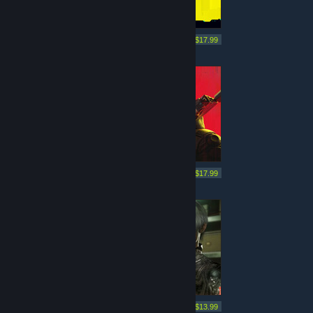
Mai multe asemănătoare
-70%
$59.99
$17.99
Mai multe asemănătoare
-40%
$29.99
$17.99
Mai multe asemănătoare
-30%
$19.99
$13.99