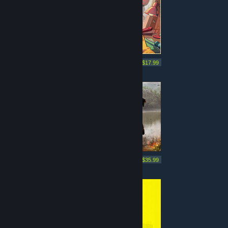
Mai multe asemănătoare
-10%
$19.99
$17.99
Mai multe asemănătoare
-10%
$39.99
$35.99