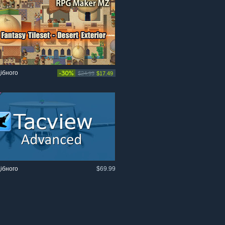
ібного
-30%
$24.99
$17.49
ібного
$69.99