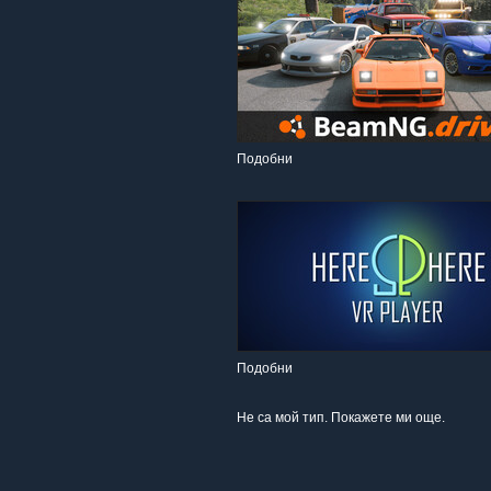
Подобни
Подобни
Не са мой тип. Покажете ми още.