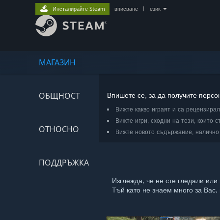
Инсталирайте Steam
вписване
|
език
МАГАЗИН
ОБЩНОСТ
Впишете се, за да получите перс
Вижте какво играят и са рецензира
Вижте игри, сходни на тези, които с
ОТНОСНО
Вижте новото съдържание, налично 
ПОДДРЪЖКА
Изглежда, че не сте гледали или
Тъй като не знаем много за Вас,