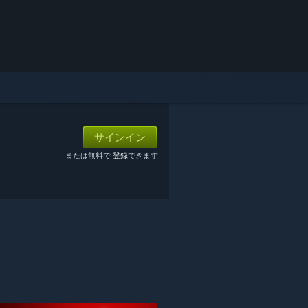
サインイン
または無料で
登録
できます