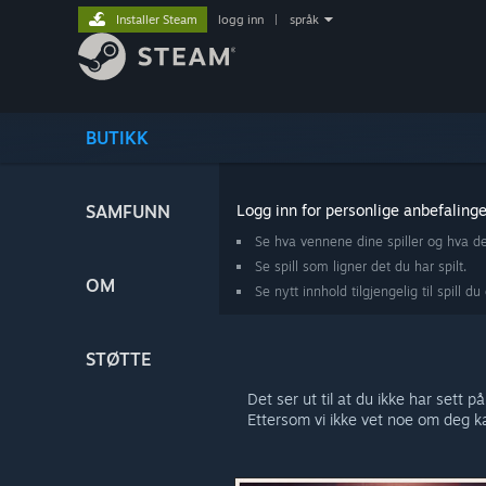
Installer Steam
logg inn
|
språk
BUTIKK
SAMFUNN
Logg inn for personlige anbefalinge
Se hva vennene dine spiller og hva d
Se spill som ligner det du har spilt.
OM
Se nytt innhold tilgjengelig til spill du 
STØTTE
Det ser ut til at du ikke har sett p
Ettersom vi ikke vet noe om deg kan