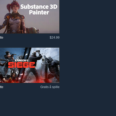
tte
$24.99
tte
Gratis å spille