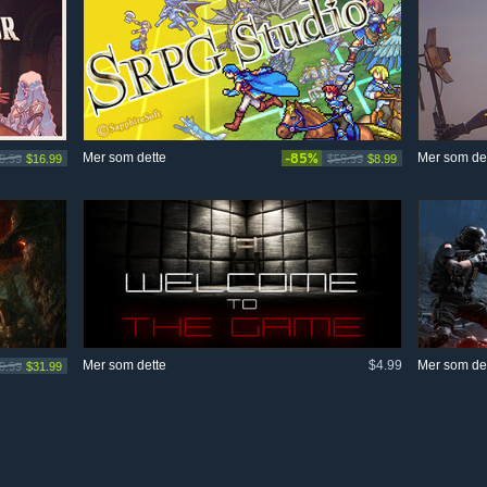
Mer som dette
-85%
Mer som de
9.99
$16.99
$59.99
$8.99
Mer som dette
$4.99
Mer som de
9.99
$31.99