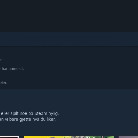
r
e har anmeldt.
eier.
å eller spilt noe på Steam nylig.
 vi bare gjette hva du liker.