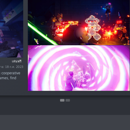
%
$9.99
เล่นฟรี
$3.99
าย: 18 ก.ค. 2023
าย: 18 ก.ค. 2023
g cooperative
games, find