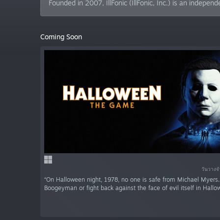
Founded in 2007, IllFonic (IllFonic, Inc.) is an inde
Coming Soon
วันวางจ
“On Halloween night, 1978, no one is safe from Michael Myers
Boogeyman or fight back against the face of evil itself in Hallo