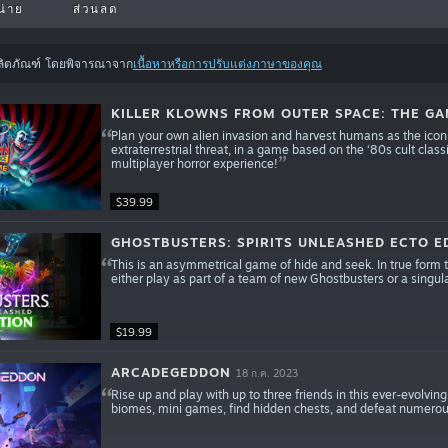
น่าย
ส่วนลด
ลิตภัณฑ์ โดยพิจารณาจาก
เนื้อหาหรือการปรับแต่งภาษาของคุณ
KILLER KLOWNS FROM OUTER SPACE: THE G
Plan your own alien invasion and harvest humans as the iconic 
extraterrestrial threat, in a game based on the ‘80s cult cl
multiplayer horror experience!
$39.99
GHOSTBUSTERS: SPIRITS UNLEASHED ECTO E
This is an asymmetrical game of hide and seek. In true form to I
either play as part of a team of new Ghostbusters or a singul
$19.99
ARCADEGEDDON
18 ก.ค. 2023
Rise up and play with up to three friends in this ever-evolving
biomes, mini games, find hidden chests, and defeat numero