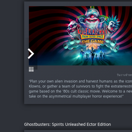
วันวางจำหน่
วันวางจำหน
“Plan your own alien invasion and harvest humans as the iconi
Klowns, or gather a team of survivors to fight the extraterrestri
game based on the ‘80s cult classic movie. Welcome to a new
take on the asymmetrical multiplayer horror experience!”
Ghostbusters: Spirits Unleashed Ector Edition