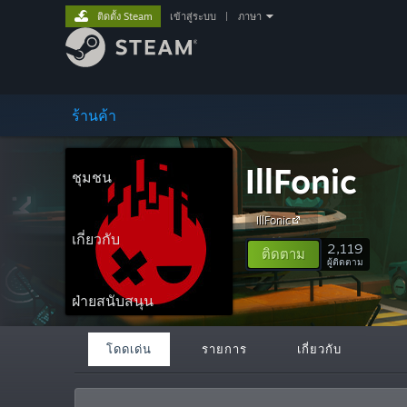
ติดตั้ง Steam
เข้าสู่ระบบ
|
ภาษา
ร้านค้า
IllFonic
ชุมชน
IllFonic
เกี่ยวกับ
2,119
ติดตาม
ผู้ติดตาม
ฝ่ายสนับสนุน
โดดเด่น
รายการ
เกี่ยวกับ