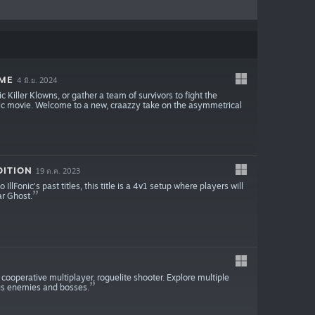
AME
4 มิ.ย. 2024
Killer Klowns, or gather a team of survivors to fight the
assic movie. Welcome to a new, craazzy take on the asymmetrical
DITION
19 ต.ค. 2023
llFonic’s past titles, this title is a 4v1 setup where players will
ar Ghost.
 cooperative multiplayer, roguelite shooter. Explore multiple
us enemies and bosses.