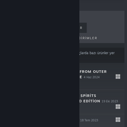
ÇOK SATANLAR
YENI ÇIKANLAR
PEK YAKINDA ÇIKACAKLAR
İNDIRIMLER
İçerik veya dil tercihlerinize
dayalı olarak sonuçlarda bazı ürünler yer
almayabilir
KILLER KLOWNS FROM OUTER
SPACE: THE GAME
4 Haz 2024
$39.99
GHOSTBUSTERS: SPIRITS
UNLEASHED ECTO EDITION
19 Eki 2023
$19.99
ARCADEGEDDON
18 Tem 2023