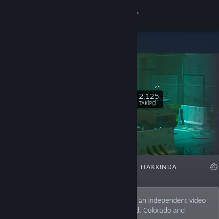
Giriş yap
Mağaza
IllFonic
Topluluk
IllFonic
Hakkında
2,125
Takip Et
TAKIPÇI
Destek
Dili değiştir
ÖNE ÇIKAN
LISTELER
HAKKINDA
Steam mobil uygulamasını yükle
Masaüstü internet sitesini görüntüle
Founded in 2007, IllFonic (IllFonic, Inc.) is an independent video
game developer with studios in Lakewood, Colorado and