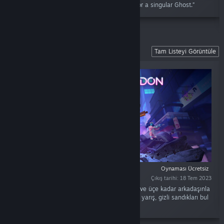
play as part of a team of new Ghostbusters or a singular Ghost.”
Arcadegeddon
Tam Listeyi Görüntüle
Oynaması Ücretsiz
Çıkış tarihi: 18 Tem 2023
“Sürekli gelişen eşli nişancı oyununda yüksel ve üçe kadar arkadaşınla
oyna. Çeşitli biyomları keşfet, mini oyunlarda yarış, gizli sandıkları bul
ve sayısız türde düşmanı ve boss’u yen.”