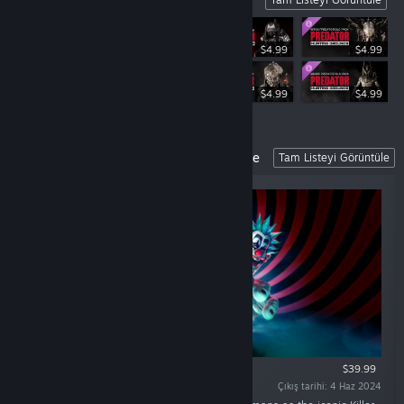
$4.99
$4.99
$19.99
$4.99
$4.99
Killer Klowns From Outer Space: The Game
Tam Listeyi Görüntüle
$39.99
Çıkış tarihi: 4 Haz 2024