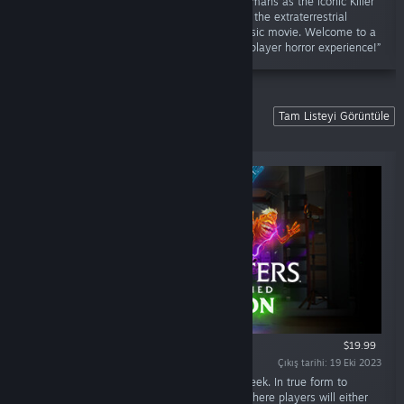
“Plan your own alien invasion and harvest humans as the iconic Killer
Klowns, or gather a team of survivors to fight the extraterrestrial
threat, in a game based on the ‘80s cult classic movie. Welcome to a
new, craazzy take on the asymmetrical multiplayer horror experience!”
Ghostbusters: Spirits Unleashed Ector
Tam Listeyi Görüntüle
Edition
$19.99
Çıkış tarihi: 19 Eki 2023
“This is an asymmetrical game of hide and seek. In true form to
IllFonic’s past titles, this title is a 4v1 setup where players will either