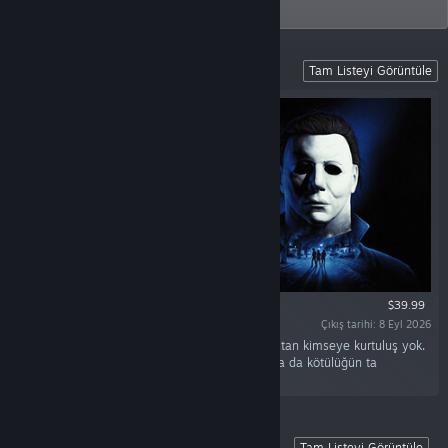
Tacoma, Washington.
Coming Soon
Tam Listeyi Görüntüle
$39.99
Çıkış tarihi: 8 Eyl 2026
“1978 Cadılar Bayramı gecesi... Michael Myers'tan kimseye kurtuluş yok.
Cadılar Bayramı'nda ya Öcünün ta kendisi ol ya da kötülüğün ta
kendisine karşı savaş.”
Predator: Hunting Grounds
Tam Listeyi Görüntüle