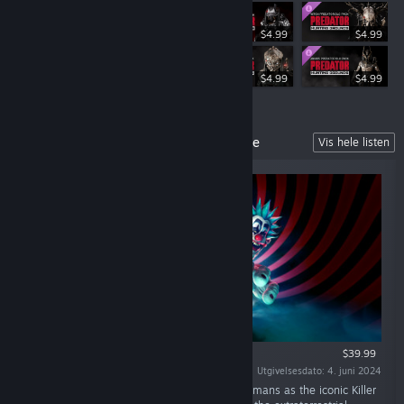
$4.99
$4.99
$19.99
$4.99
$4.99
Killer Klowns From Outer Space: The Game
Vis hele listen
$39.99
Utgivelsesdato: 4. juni 2024
«Plan your own alien invasion and harvest humans as the iconic Killer