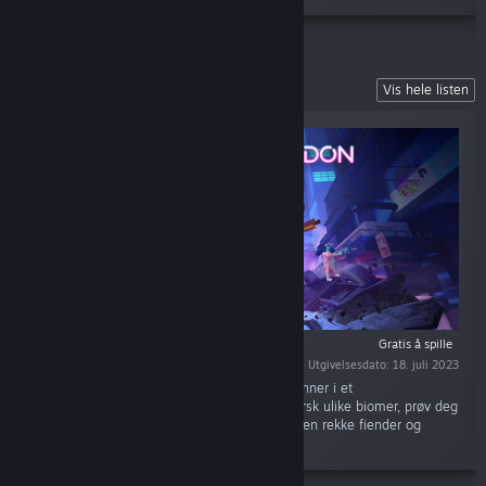
Arcadegeddon
Vis hele listen
Gratis å spille
Utgivelsesdato: 18. juli 2023
«Kjemp over evne sammen med opptil tre venner i et
samarbeidsskytespill i konstant endring. Utforsk ulike biomer, prøv deg
på minispill, finn skjulte kister, og kjemp mot en rekke fiender og
bosser.»