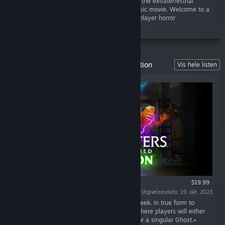
Klowns, or gather a team of survivors to fight the extraterrestrial
threat, in a game based on the ‘80s cult classic movie. Welcome to a
new, craazzy take on the asymmetrical multiplayer horror
experience!»
Ghostbusters: Spirits Unleashed Ector Edition
Vis hele listen
$19.99
Utgivelsesdato: 19. okt. 2023
«This is an asymmetrical game of hide and seek. In true form to
IllFonic’s past titles, this title is a 4v1 setup where players will either
play as part of a team of new Ghostbusters or a singular Ghost.»