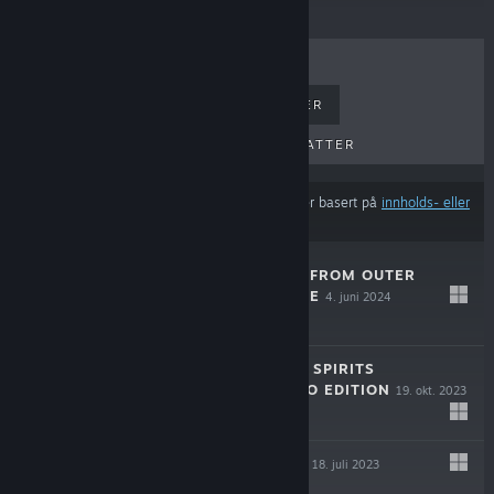
BESTSELGERE
NYE UTGIVELSER
KOMMENDE UTGIVELSER
RABATTER
Resultatene utelukker muligens visse produkter basert på
innholds- eller
språkinnstillingene dine
KILLER KLOWNS FROM OUTER
SPACE: THE GAME
4. juni 2024
$39.99
GHOSTBUSTERS: SPIRITS
UNLEASHED ECTO EDITION
19. okt. 2023
$19.99
ARCADEGEDDON
18. juli 2023