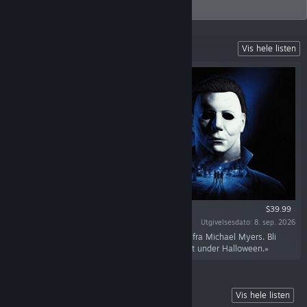
Tacoma, Washington.
Coming Soon
Vis hele listen
$39.99
Utgivelsesdato: 8. sep. 2026
«På Halloween-kvelden i 1978 er ingen trygge fra Michael Myers. Bli
Boogeyman eller kjemp mot ondskapens ansikt under Halloween.»
Predator: Hunting Grounds
Vis hele listen