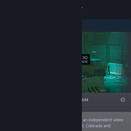
Logg inn
Butikk
IllFonic
Samfunn
IllFonic
Om
2,130
Følg
FØLGERE
Kundestøtte
Bytt språk
FREMHEVET
LISTER
OM
Skaff deg Steam-appen på mobil
Vis skrivebordsversjon
Founded in 2007, IllFonic (IllFonic, Inc.) is an independent video
game developer with studios in Lakewood, Colorado and