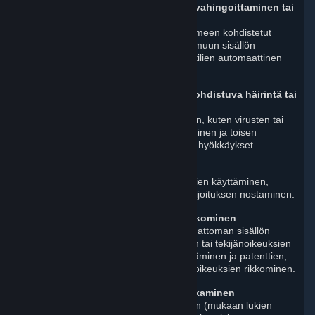
Steamin toiminnan häiritseminen, vahingoittaminen tai
manipulointi
Esimerkkejä tästä ovat Steam-palvelimeen kohdistetut
hyökkäykset, Steam-arvostelujen tai muun sisällön
keinotekoinen manipulointi ja Steam-tilien automaattinen
luominen.
Muiden käyttäjien tietokoneisiin kohdistuva häirintä tai
vahinko
Esimerkkejä tästä ovat haittaohjelmien, kuten virusten tai
troijalaisten, lähettäminen tai linkittäminen ja toisen
käyttäjän tietokoneeseen kohdistuvat hyökkäykset.
Huijaaminen
Esimerkkejä tästä ovat huijausohjelmien käyttäminen,
smurffaus ja keinotekoinen pelihakusijoituksen nostaminen.
Muiden immateriaalioikeuksien rikkominen
Esimerkkejä tästä ovat sinulle kuulumattoman sisällön
lähettäminen, muiden tavaramerkkien tai tekijänoikeuksien
suojeleman materiaalin luvaton käyttäminen ja patenttien,
liikesalaisuuksien tai muiden omistusoikeuksien rikkominen.
Tietojen luvaton kerääminen tai jakaminen
Esimerkkejä tästä ovat käyttäjätietojen (mukaan lukien