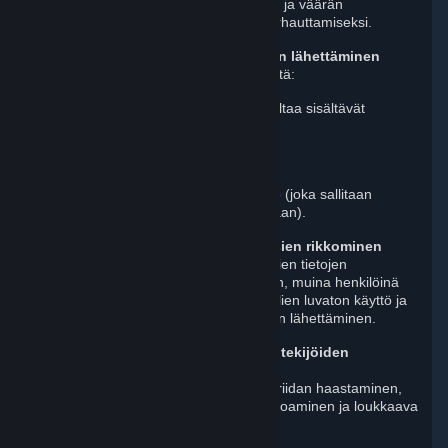
väkivaltaan, petokseen syyllistyminen ja väärän
henkilöllisyyden luominen muiden harhauttamiseksi.
Laittoman tai epäsoveliaan sisällön lähettäminen
Tässä esimerkkejä kielletystä sisällöstä:
realistiset tai tai järkyttävää väkivaltaa sisältävät
kuvaukset
lasten kaikenlainen hyväksikäyttö
peittelemätön seksuaalinen sisältö (joka sallitaan
kuitenkin omassa pelikeskuksessaan).
Muiden henkilökohtaisten oikeuksien rikkominen
Esimerkkejä tästä ovat toisten käyttäjien tietojen
vuotaminen, huijaukset, varastaminen, muina henkilöinä
esiintyminen, vainoaminen, muiden tilien luvaton käyttö ja
herjaavien tai solvaavien kommenttien lähettäminen.
Muiden käyttäjien tai Steamin työntekijöiden
häiritseminen
Esimerkkejä tästä ovat trollaaminen, riidan haastaminen,
uhkailu, roskapostin lähettäminen, uhoaminen ja loukkaava
kielenkäyttö tai solvaaminen.