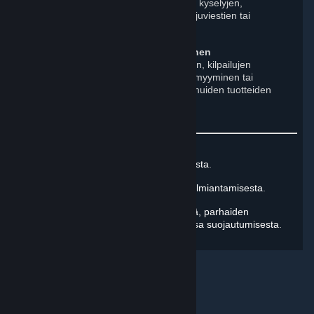
sähköpostiosoitteiden) kerääminen ja kyselyjen,
verkostomarkkinointimateriaalien, ketjuviestien tai
roskapostin jakaminen.
Kaupallisen toiminnan harjoittaminen
Esimerkkejä tästä ovat mainostaminen, kilpailujen
järjestäminen, uhkapeli, Steam-tilien myyminen tai
ostaminen, sisällön, lahjakorttien tai muiden tuotteiden
myyminen sekä kerjääminen.
Lue lisää Steamin säännöistä ja ohjeista
.
Lue lisätietoa sopimattoman sisällön ilmiantamisesta
.
Lue lisätietoa rikkomusten käsittelystä, parhaiden
käytäntöjen soveltamisesta ja verkossa suojautumisesta
.