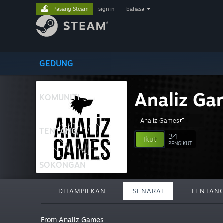
Pasang Steam
sign in
|
bahasa
GEDUNG
Analiz Ga
KOMUNITI
Analiz Games
TENTANG
34
Ikut
PENGIKUT
SOKONGAN
DITAMPILKAN
SENARAI
TENTAN
From Analiz Games