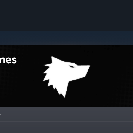
mes
G