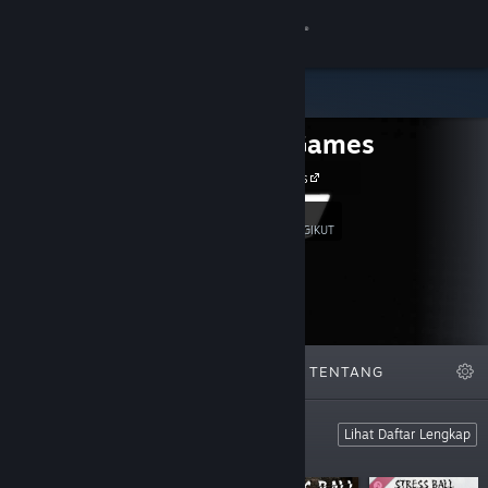
Login
Toko
Analiz Games
Komunitas
Analiz Games
Tentang
34
Ikuti
PENGIKUT
Bantuan
Ubah bahasa
DIFITURKAN
DAFTAR
TENTANG
Dapatkan Aplikasi Seluler Steam
Lihat situs web desktop
From Analiz Games
Lihat Daftar Lengkap
From Analiz Games