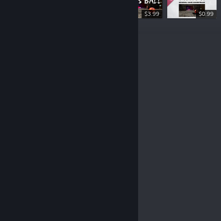
$3.99
$0.99
© Valve Corporation. Hak cipta dilindungi Undang-
Undang. Semua merek dagang merupakan hak
pemilik dari negara AS dan negara lainnya.
Kebijakan
Privasi
|
Legal
|
Aksesibilitas
|
Perjanjian Pelanggan
Steam
|
Pengembalian Dana
|
Cookie