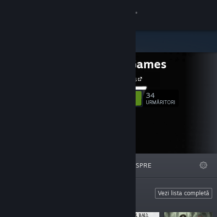
Conectează-te
Magazin
Analiz Games
Comunitate
Analiz Games
Despre
34
Urmărește
URMĂRITORI
Asistență
Schimbă limba
DEOSEBITE
LISTE
DESPRE
Obține aplicația Steam pentru dispozitive mobile
Vezi site în versiunea pentru desktop
From Analiz Games
Vezi lista completă
From Analiz Games