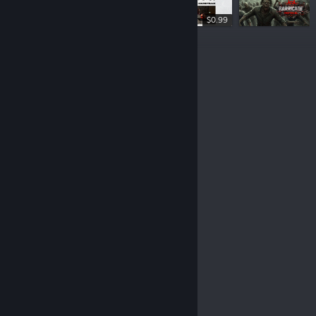
$0.99
$3.99
© Valve Corporation. Toate drepturile rezervate.
Toate mărcile înregistrate sunt proprietatea
deținătorilor respectivi în SUA și celelalte țări.
Politică
de confidențialitate
|
Mențiuni legale
|
Accesibilitate
|
Acordul Steam pentru abonați
|
Rambursări
|
Cookie-uri