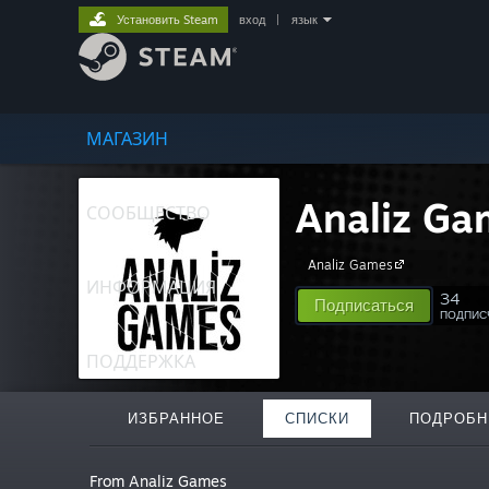
Установить Steam
вход
|
язык
МАГАЗИН
Analiz Ga
СООБЩЕСТВО
Analiz Games
ИНФОРМАЦИЯ
34
Подписаться
ПОДПИС
ПОДДЕРЖКА
ИЗБРАННОЕ
СПИСКИ
ПОДРОБН
From Analiz Games