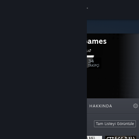
Giriş yap
Mağaza
Analiz Games
Topluluk
Analiz Games
Hakkında
34
Takip Et
TAKIPÇI
Destek
Dili değiştir
ÖNE ÇIKAN
LISTELER
HAKKINDA
Steam mobil uygulamasını yükle
Masaüstü internet sitesini görüntüle
From Analiz Games
Tam Listeyi Görüntüle
From Analiz Games