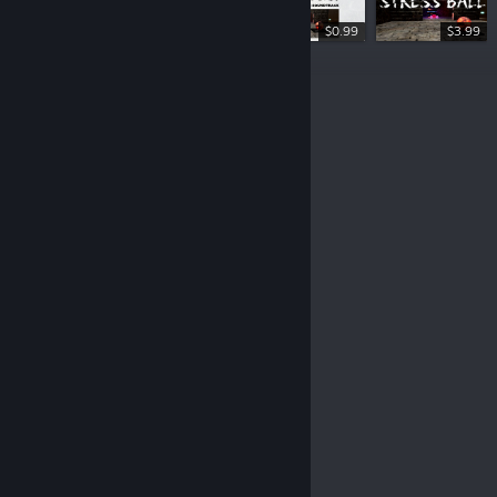
$0.99
$3.99
© Valve Corporation. Tüm hakları saklıdır. Tüm ticari
markalar, ABD ve diğer ülkelerde ilgili sahiplerinin
mülkiyetindedir.
Gizlilik Politikası
|
Yasal Bilgi
|
Erişilebilirlik
|
Steam Abonelik Sözleşmesi
|
İadeler
|
Çerezler