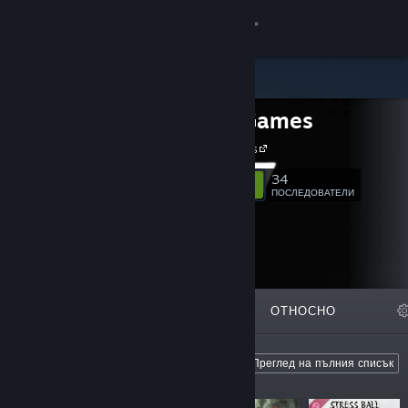
Вписване
Магазин
Analiz Games
Общност
Analiz Games
Относно
34
Следване
ПОСЛЕДОВАТЕЛИ
Поддръжка
Смяна на езика
ОТЛИЧЕНИ
СПИСЪЦИ
ОТНОСНО
Сдобийте се с мобилното Steam приложение
Преглед на сайта за настолни компютри
From Analiz Games
Преглед на пълния списък
From Analiz Games