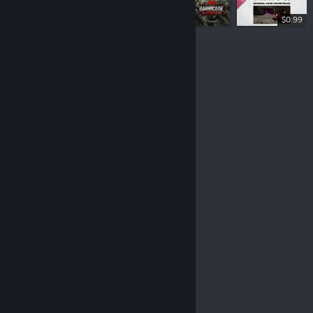
$0.99
$3.99
© Valve Corporation. Всички права запазени. Всички
търговски марки принадлежат на съответните им
собственици в САЩ и други страни.
Декларация за
поверителност
|
Юридическа информация
|
Достъпност
|
Условия за ползване на Steam
|
Възстановявания
|
Бисквитки