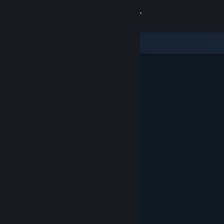
Accedi
Negozio
Comunità
Informazioni
Assistenza
Cambia la lingua
Ottieni l'app mobile di Steam
Visualizza il sito web per desktop