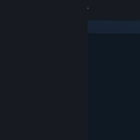
Bejelentkezés
Áruház
Közösség
Névjegy
Támogatás
Nyelvváltás
A Steam mobilalkalmazás beszerzése
Asztali weboldalra váltás