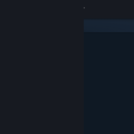
Kirjaudu sisään
Kauppa
Yhteisö
Tietoa
Tuki
Vaihda kieli
Hanki Steam-mobiilisovellus
Näytä työpöytäsivusto