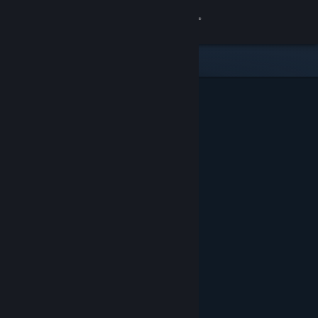
Σύνδεση
Κατάστημα
Κοινότητα
Σχετικά
Υποστήριξη
Αλλαγή γλώσσας
Αποκτήστε την εφαρμογή Steam για κινητές συσκευές
Προβολή ιστοσελίδας για υπολογιστές