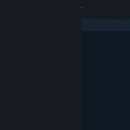
Přihlásit se
Obchod
Komunita
Informace
Podpora
Změnit jazyk
Mobilní aplikace služby Steam
Desktopová verze stránky