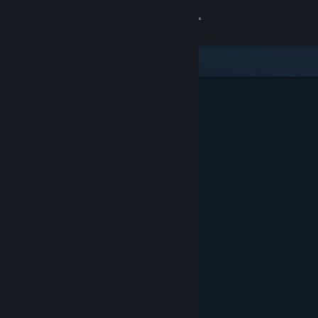
登录
商店
社区
关于
客服
更改语言
获取 Steam 手机应用
查看桌面版网站