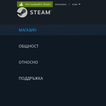
Инсталирайте Steam
вписване
|
език
МАГАЗИН
ОБЩНОСТ
ОТНОСНО
ПОДДРЪЖКА