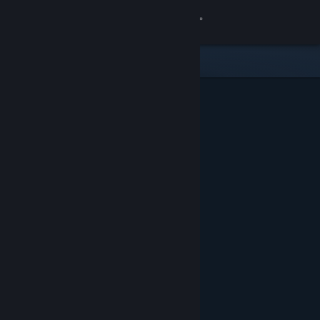
Login
Toko
Komunitas
Tentang
Bantuan
Ubah bahasa
Dapatkan Aplikasi Seluler Steam
Lihat situs web desktop