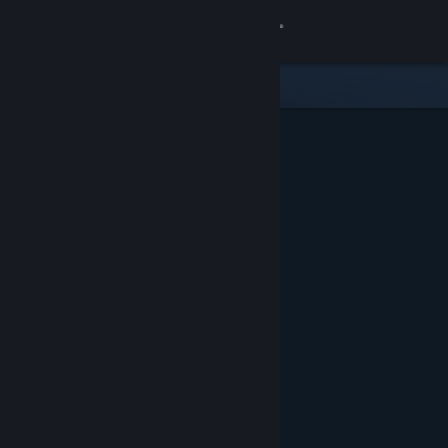
Giriş yap
Mağaza
Topluluk
Hakkında
Destek
Dili değiştir
Steam mobil uygulamasını yükle
Masaüstü internet sitesini görüntüle