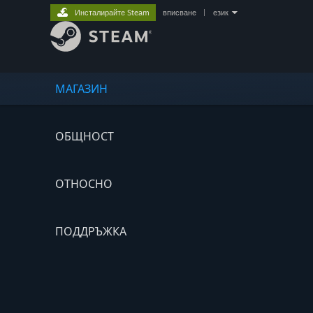
Инсталирайте Steam
вписване
|
език
МАГАЗИН
ОБЩНОСТ
ОТНОСНО
ПОДДРЪЖКА