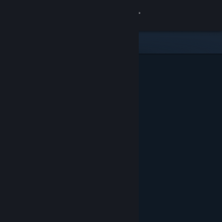
Logg inn
Butikk
Samfunn
Om
Kundestøtte
Bytt språk
Skaff deg Steam-appen på mobil
Vis skrivebordsversjon