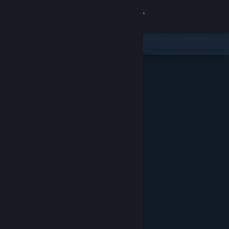
Iniciar sesión
Tienda
Comunidad
Acerca de
Soporte
Cambiar idioma
Obtener la aplicación de Steam Mobile
Ver versión clásica