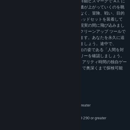
を付けて、自らの天職を見つけましょう。詳細ビスマークで A.I. に
対するセラピー犬のように働いて仕事の評価が上がっていくのを眺
めていることもできますが、それだけではなく、冒険、戦い、目的
を熱望してみてはいかがでしょうか。VR ヘッドセットを装着して
Activitude の舞台裏から逃げ出し、現実と現実の間に飛び込みまし
ょう。また、Activitude ブランドの大規模クリーンアップ ツールで
周囲の世界を吸い取ってしまうこともできます。あなたを永久に追
い出そうとする上司のチャズから逃げ切りましょう。途中で、
Activitude が VR のスタートアップから現在の姿である「人間を対
象としたプロバイダ」へと進化するストーリーを確認しましょう。
以上の探検可能なバーチャル バーチャル リアリティ時間の独自ゲー
ム バーチャル ヘッドセットを着脱することで奥深くまで探検可能
システム要件
最低:
Windows 7 SP1 64 bit or newer
OS *:
Intel Core i5-4590 equivalent or greater
プロセッサー:
4 GB RAM
メモリー:
NVIDIA GTX 970 / AMD Radeon R9 290 or greater
グラフィック:
SteamVR
VRサポート: