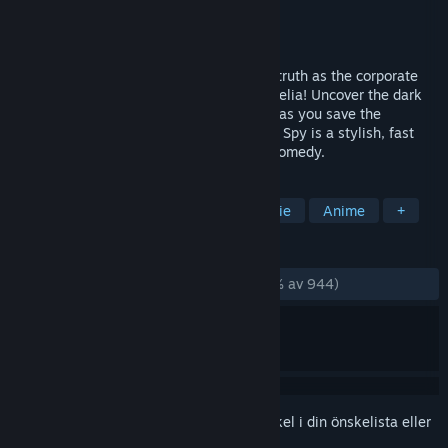
Utvecklare
Wazen
Utgivare
NIS America, Inc.
Lansering
2 okt, 2018
Dash, evade, and smash your way to the truth as the corporate
spy, Asaru; or the reckless CIA agent, Amelia! Uncover the dark
secrets of the Negabot mega corporation as you save the
company from a hostile takeover. Assault Spy is a stylish, fast
paced, pure-action game with a dash of comedy.
TAGGAR
Action
Karaktärsactionspel
Indie
Anime
+
RECENSIONER
GENOM TIDERNA:
Mycket positiva
(92 % av 944)
Registrera dig
för att lägga till denna artikel i din önskelista eller
ignorera den.