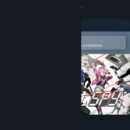
Logga in
Butik
Gemenskap
Öppna i Steams mobilapp
för att enkelt köpa eller lägga till på önskelistan
Om
Support
Byt språk
Skaffa Steams mobilapp
Se skrivbordswebbplats
Assault Spy