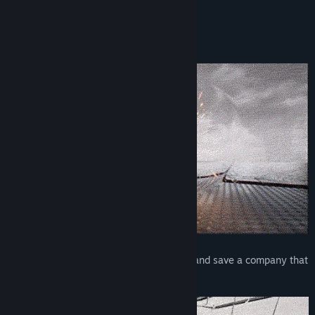
bombastic spy duo!
Key Features
Stylish Spy Action Comedy
Blast through an army of security robots and save a company that
was taken over by terrorists!