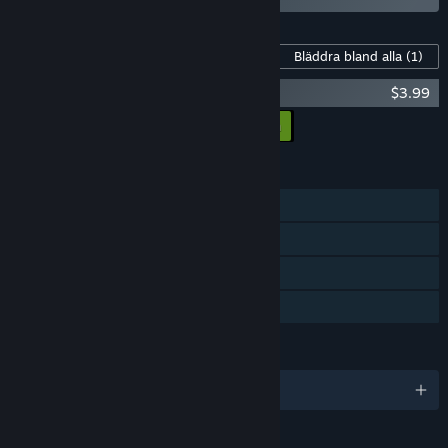
Innehåll för detta spel
Bläddra bland alla
(1)
Assault Spy - Digital Soundtrack
$3.99
Lägg till all DLC i kundvagnen
$3.99
FUNKTIONER
En spelare
Steam-prestationer
Steam Cloud
Familjedelning
SPRÅK
Engelska och 3 till