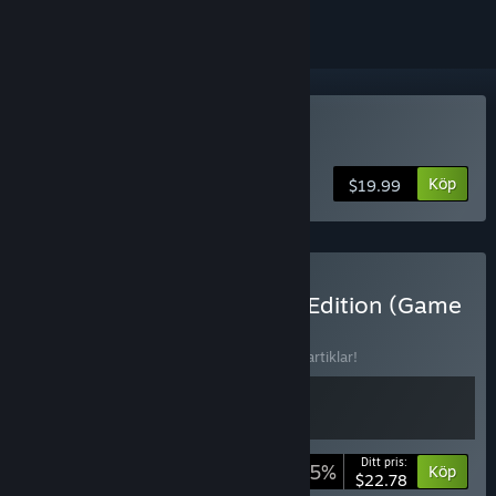
Köp Assault Spy
Köp
$19.99
Köp Assault Spy Elite Spy Edition (Game
+ Soundtrack)
SAMLING
(?)
Köp bunten och spara 5 % på samtliga 2 artiklar!
Ditt pris:
-5%
Buntinfo
Köp
$22.78