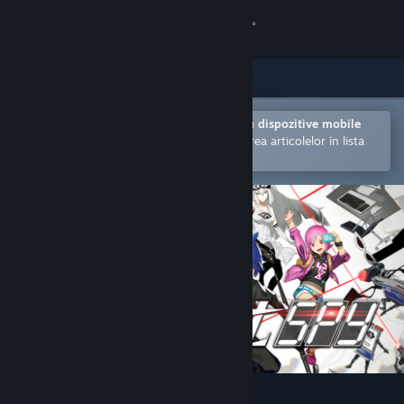
Conectează-te
Magazin
Comunitate
Deschide în aplicația Steam pentru dispozitive mobile
Facilitează achiziționarea și adăugarea articolelor în lista
de dorințe.
Despre
Asistență
Schimbă limba
Obține aplicația Steam pentru dispozitive mobile
Vezi site în versiunea pentru desktop
Assault Spy