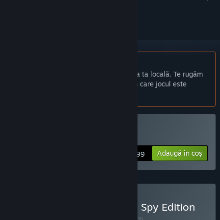
a-l urmări sau a-l marca drept ignorat.
Nu este disponibil în limba: Română
Acest produs nu este disponibil în limba ta locală. Te rugăm
să consulți lista de mai jos cu limbile în care jocul este
disponibil înainte de achiziționare
Cumpără Assault Spy
Adaugă în coș
$19.99
Cumpără Assault Spy Elite Spy Edition
(Game + Soundtrack)
SET
(?)