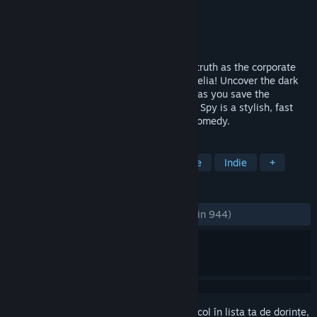
Dezvoltator
Wazen
Editor
NIS America, Inc.
Lansare
2 oct. 2018
Dash, evade, and smash your way to the truth as the corporate
spy, Asaru; or the reckless CIA agent, Amelia! Uncover the dark
secrets of the Negabot mega corporation as you save the
company from a hostile takeover. Assault Spy is a stylish, fast
paced, pure-action game with a dash of comedy.
ETICHETE
Acțiune
Joc de acțiune cu personaje
Indie
+
RECENZII
DINTOTDEAUNA:
Foarte pozitive
(92% din 944)
Conectează-te
pentru a adăuga acest articol în lista ta de dorințe,