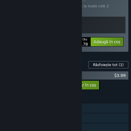
Cumpără acest set pentru a economisi 5% la toate cele 2
articole!
Prețul tău:
-5%
Informații despre set
Adaugă în coș
$22.78
Conținut pentru jocul acesta
Răsfoiește tot
(1)
Assault Spy - Digital Soundtrack
$3.99
Adaugă conținutul suplimentar în coș
$3.99
CARACTERISTICI
Un jucător
Realizări Steam
Steam Cloud