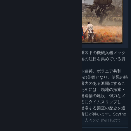
雪に覆われたヨーロッパの大地を徘徊する重装甲の機械兵器メック
を供給したのは、その門を閉ざし、周辺諸国の注目を集めている資
本主義都市国家「ファクトリー」。
ザクセン帝国、クリミア汗国、ロスヴィエト連邦、ポラニア共和
国、ノルディック王国の5つの勢力いずれかの英雄となり、暗黒の時
代に資源獲得や領土の拡大などを通して影響力のある派閥にするこ
とを目指しましょう。自勢力を勝利に導くためには、領地の探索・
支配、徴兵、労働者の雇用、資源の生産、建造物の建設、強力なメ
ックの配備などを行う必要があります。過去にタイムスリップし
て、機械兵器とテクノロジーがふんだんに登場する架空の歴史を追
体験しましょう。ひとつひとつの決定には責任が伴います。Scythe
では、勝利は協力し合って勝ち取るもので、人々のためのもので
す。戦いは慎重に進めましょう。