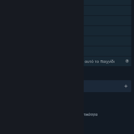
Διαδικτυακό PvP
Διαδικτυακό συνεργατικό
Επιτεύγματα Steam
Αγορές εντός εφαρμογής
Στατιστικά
Κοινή Χρήση
Το Steam συλλέγει πληροφορίες για αυτό το παιχνίδι
ΓΛΏΣΣΕΣ
Αγγλικά
Περιεχόμενο
Περιλαμβάνει διαδραστικά στοιχεία
Συνομιλία εντός παιχνιδιού, Διαδικτυακή διαδραστικότητα
ΣΎΝΔΕΣΜΟΙ ΚΑΙ ΠΛΗΡΟΦΟΡΊΕΣ