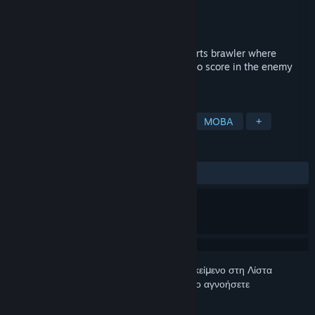
Δημιουργός
Opti Games
Εκδότης
Opti Games
Κυκλοφορία
ΠΡΟΣΕΧΩΣ
Sparkball is a 4v4 adrenaline-packed sports brawler where
players balance both ballin' and brawlin' to score in the enemy
team's goal!
ΕΤΙΚΈΤΕΣ
Μαγεία
Περιπέτεια
Αθλήματα
MOBA
+
ΚΡΙΤΙΚΈΣ
Δεν υπάρχουν κριτικές χρηστών
Συνδεθείτε
για να προσθέσετε αυτό το αντικείμενο στη Λίστα
Επιθυμιών σας, να το ακολουθήσετε ή να το αγνοήσετε