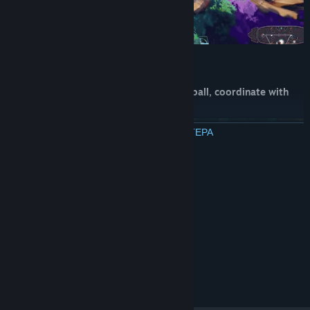
It’s not just about fighting—control the ball, coordinate with
your team, and score with style.
ΔΙΑΒΑΣΤΕ ΠΕΡΙΣΣΟΤΕΡΑ
Απαιτήσεις συστήματος
ΕΛΆΧΙΣΤΕΣ:
Windows 10
ΛΕΙΤΟΥΡΓΙΚΌ ΣΎΣΤΗΜΑ:
Intel i5, 1.8 Ghz or better
ΕΠΕΞΕΡΓΑΣΤΉΣ:
8 GB RAM
ΜΝΉΜΗ:
GeForce GTX 980ti or higher
ΓΡΑΦΙΚΆ:
Έκδοση 11
DIRECTX:
6 GB διαθέσιμος χώρος
ΑΠΟΘΉΚΕΥΣΗ: