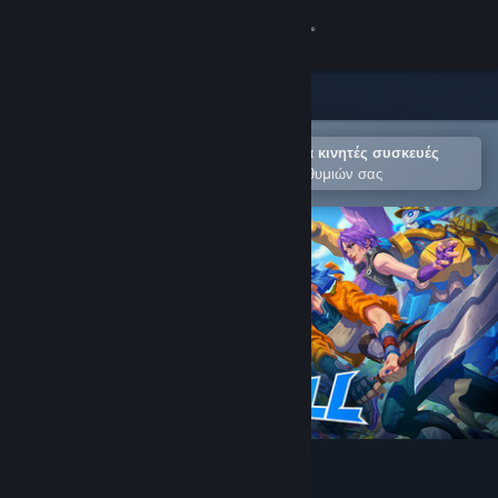
Σύνδεση
Κατάστημα
Κοινότητα
Άνοιγμα στην εφαρμογή Steam για κινητές συσκευές
Για εύκολη προσθήκη στη Λίστα Επιθυμιών σας
Σχετικά
Υποστήριξη
Αλλαγή γλώσσας
Αποκτήστε την εφαρμογή Steam για κινητές συσκευές
Προβολή ιστοσελίδας για υπολογιστές
Sparkball