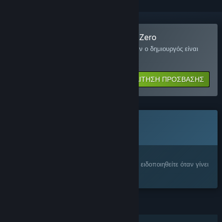
Συνδεθείτε στο Sparkball - Season Zero
Ζητήστε πρόσβαση και θα ειδοποιηθείτε όταν ο δημιουργός είναι
έτοιμος για περισσότερους συμμετέχοντες.
ΑΙΤΗΣΗ ΠΡΟΣΒΑΣΗΣ
ΠΡΟΣΕΧΩΣ
Το αντικείμενο δεν είναι ακόμα διαθέσιμο
Σας ενδιαφέρει;
Προσθέστε το στη Λίστα Επιθυμιών σας και ειδοποιηθείτε όταν γίνει
διαθέσιμο.
ΧΑΡΑΚΤΗΡΙΣΤΙΚΆ