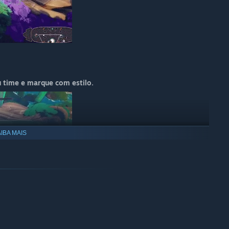
 time e marque com estilo.
IBA MAIS