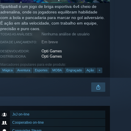
Sparkball é um jogo de briga esportiva 4v4 cheio de
adrenalina, onde os jogadores equilibram habilidade
com a bola e pancadaria para marcar no gol adversário.
É ação em alta velocidade, com trabalho em equipe,
precisão e puro caos.
Nenhuma análise de usuário
TODAS AS ANÁLISES:
Em breve
DATA DE LANÇAMENTO:
Opti Games
DESENVOLVEDOR:
Opti Games
DISTRIBUIDORA:
Marcadores populares para este produto:
Mágica
Aventura
Esportes
MOBA
Engraçado
Ação
+
JxJ on-line
Cooperativo on-line
Conquistas Steam