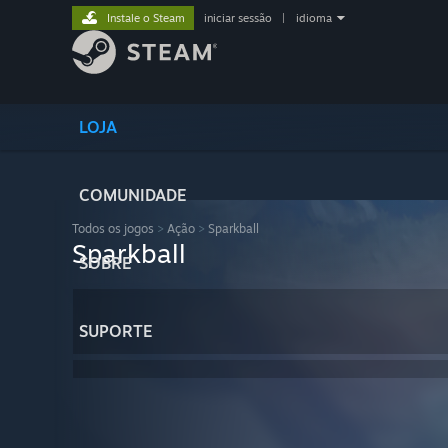
Instale o Steam
iniciar sessão
|
idioma
LOJA
COMUNIDADE
Todos os jogos
>
Ação
>
Sparkball
Sparkball
SOBRE
SUPORTE