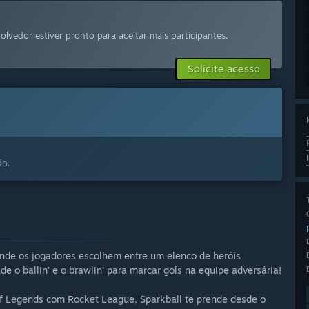
o
lvedor estiver pronto para aceitar mais participantes.
Solicite acesso
do.
onde os jogadores escolhem entre um elenco de heróis
de o ballin' e o brawlin' para marcar gols na equipe adversária!
 Legends com Rocket League, Sparkball te prende desde o