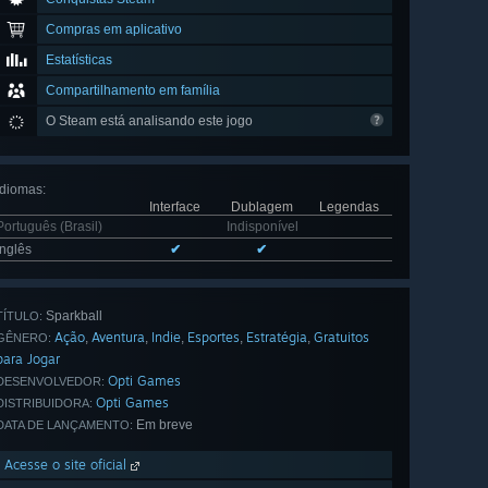
Compras em aplicativo
Estatísticas
Compartilhamento em família
O Steam está analisando este jogo
Idiomas
:
Interface
Dublagem
Legendas
Português (Brasil)
Indisponível
Inglês
✔
✔
Sparkball
TÍTULO:
Ação
Aventura
Indie
Esportes
Estratégia
Gratuitos
,
,
,
,
,
GÊNERO:
para Jogar
Opti Games
DESENVOLVEDOR:
Opti Games
DISTRIBUIDORA:
Em breve
DATA DE LANÇAMENTO:
Acesse o site oficial