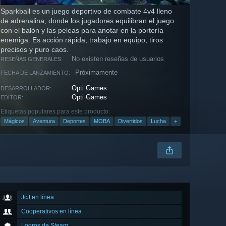
Sparkball es un juego deportivo de combate 4v4 lleno
de adrenalina, donde los jugadores equilibran el juego
con el balón y las peleas para anotar en la portería
enemiga. Es acción rápida, trabajo en equipo, tiros
precisos y puro caos.
No existen reseñas de usuarios
RESEÑAS GENERALES:
Próximamente
FECHA DE LANZAMIENTO:
Opti Games
DESARROLLADOR:
Opti Games
EDITOR:
Etiquetas populares para este producto:
Mágicos
Aventura
Deportes
MOBA
Divertidos
Lucha
+
JcJ en línea
Cooperativos en línea
Logros de Steam