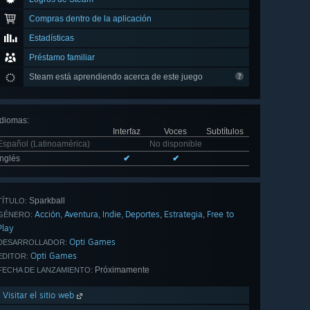
Compras dentro de la aplicación
Estadísticas
Préstamo familiar
Steam está aprendiendo acerca de este juego
Idiomas
:
Interfaz
Voces
Subtítulos
Español (Latinoamérica)
No disponible
Inglés
✔
✔
Sparkball
TÍTULO:
Acción
Aventura
Indie
Deportes
Estrategia
Free to
,
,
,
,
,
GÉNERO:
Play
Opti Games
DESARROLLADOR:
Opti Games
EDITOR:
Próximamente
FECHA DE LANZAMIENTO:
Visitar el sitio web