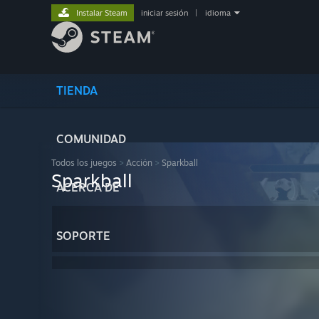
Instalar Steam
iniciar sesión
|
idioma
TIENDA
COMUNIDAD
Todos los juegos
>
Acción
>
Sparkball
Sparkball
ACERCA DE
SOPORTE