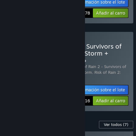
Información sobre el lote
-13%
$34.78
Añadir al carro
Comprar «Risk of Rain 2 + Survivors of
the Void + Seekers of the Storm +
Alloyed Collective Bundle»
Incluye 4 artículo(s):
Risk of Rain 2
,
Risk of Rain 2 - Survivors of
the Void
,
Risk of Rain 2: Seekers of the Storm
,
Risk of Rain 2:
Alloyed Collective
Información sobre el lote
-14%
$60.16
Añadir al carro
Contenido para este juego
Ver todos
(7)
NOVEDAD