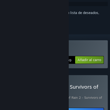
Inicia sesión
para añadir este artículo a tu lista de deseados,
seguirlo o marcarlo como ignorado.
Comprar «Risk of Rain 2»
Añadir al carro
$24.99
Comprar «Risk of Rain 2 + Survivors of
the Void Expansion»
Incluye 2 artículo(s):
Risk of Rain 2
,
Risk of Rain 2 - Survivors of
the Void