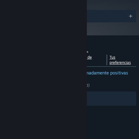
Premios
Reseñas de usuarios para «Risk of Rain 2»
Ver desglose por
Acerca de las reseñas de
Tus
idiomas
usuarios
preferencias
RESEÑAS EN ESPAÑOL DE ESPAÑA
Extremadamente positivas
(97 % de 5,332)
RECIENTES:
Muy positivas
(93 % de 1,030)
Filtros
Tus idiomas
© Valve Corporation. Todos los derechos reservados.
Todas las marcas registradas pertenecen a sus
respectivos dueños en EE. UU. y otros países.
Política de Privacidad
|
Información legal
|