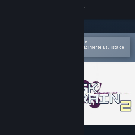
Iniciar sesión
Tienda
Comunidad
Abrir en la aplicación Steam Mobile
para comprar o añadir contenido fácilmente a tu lista de
deseados
Acerca de
Soporte
Cambiar idioma
Descargar Steam Mobile
Ver versión clásica
Risk of Rain 2