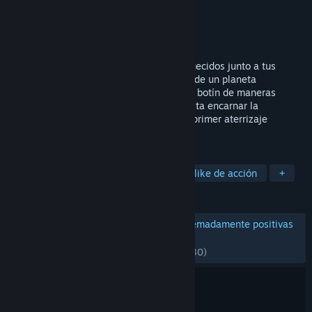
Desarrollador
Hopoo Games
Editor
Gearbox Publishing
,
2K
Lanzado el
11 AGO 2020
Lucha contra hordas de monstruos enloquecidos junto a tus
amigos o en solitario para lograr escapar de un planeta
alienígena sumido en el caos. Combina el botín de maneras
asombrosas y domina cada personaje hasta encarnar la
destrucción que tanto te aterraba tras tu primer aterrizaje
forzoso.
ETIQUETAS
Disparos en tercera persona
Roguelike de acción
+
RESEÑAS
RESEÑAS EN ESPAÑOL DE ESPAÑA
Extremadamente positivas
(97 % de 5,332)
RECIENTES:
Muy positivas
(93 % de 1,030)