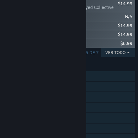
$14.99
Risk of Rain 2: Alloyed Collective
Risk of Rain 2: Hallowed Concepts
N/A
Risk of Rain 2: Seekers of the Storm
$14.99
Risk of Rain 2: Survivors of the Void
$14.99
Risk of Rain 2 Soundtrack
$6.99
MOSTRANDO 1 - 5 DE 7
VER TODO
CARACTERÍSTICAS
Un jugador
JcJ en línea
Cooperativo en línea
Cromos de Steam
Steam Cloud
Tablas de clasificación de Steam