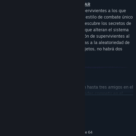
DESBLOQUEA NUEVAS FORMAS DE JUGAR
Desbloquea a una tripulación de once supervivientes a los que
podrás controlar. Cada uno cuenta con un estilo de combate único
y habilidades alternativas que dominar. Descubre los secretos de
los artefactos para activar modificadores que alteran el sistema
de juego, como el fuego amigo, la aparición de supervivientes al
azar, la selección de objetos y más. Gracias a la aleatoriedad de
las fases, los enemigos, los jefes y los objetos, no habrá dos
partidas iguales.
JUEGA EN SOLITARIO O CON AMIGOS
Emprende esta aventura en solitario o con hasta tres amigos en el
modo cooperativo en línea. Asimismo, puedes competir en el
LEER MÁS
desafío rotativo de las pruebas prísmicas. Hay incorporaciones
completamente nuevas, como el Capitán y MUL-TI, que se unen al
plantel de supervivientes clásicos compuesto por personajes
Requisitos del sistema
como el Ingeniero, la Cazadora y, por supuesto, el Comando.
MÍNIMO:
Requiere un procesador y un sistema operativo de 64