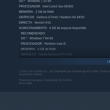
Windows 7 32 bit
SO *:
Zona JcJ para batallas masivas en campo abierto
Intel Core2 duo E8300
PROCESADOR:
2 GB de RAM
MEMORIA:
Ambientación oscura y postapocalíptica con una histo
Geforce GT440 / Radeon HD 4850
GRÁFICOS:
Versión 9.0c
DIRECTX:
4 GB de espacio disponible
ALMACENAMIENTO:
RECOMENDADO:
Windows 7 64 bit
SO *:
Pentium core i5
PROCESADOR:
4 GB de RAM
MEMORIA:
Nvidia GeForce GTS 250
GRÁFICOS:
Versión 9.0c
DIRECTX:
L
5 GB de espacio disponible
ALMACENAMIENTO:
© 2015 Lion Games Co., Ltd. Distribuido por Gameforge 4D GmbH. Todos lo
A partir del 1 de enero de 2024, el cliente de Steam solo será c
*
respectivos dueños.
Protección de datos (Gameforge 4D GmbH)
Aviso legal