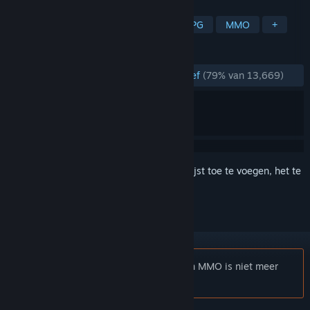
TAGS
Anime
Gratis te spelen
MMORPG
MMO
+
RECENSIES
ZONDER TIJDLIMIET:
Grotendeels positief
(79% van 13,669)
Meld je aan
om dit artikel aan je verlanglijst toe te voegen, het te
volgen of te negeren
Opmerking:
SoulWorker - Anime Action MMO is niet meer
beschikbaar in de Steam-winkel.