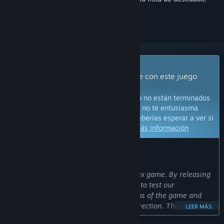
seguirlo o marcarlo como ignorado.
Juego con Acceso anticipado
Obtén acceso inmediato e involúcrate con este juego
mientras se desarrolla.
Aviso:
Los juegos con Acceso anticipado no están terminados
y pueden o no cambiar más adelante. Si no te entusiasma
jugarlo en su estado actual, entonces deberías esperar a ver si
el juego avanza más en su desarrollo.
Más información
LO QUE DICEN LOS DESARROLLADORES:
¿Por qué Acceso anticipado?
“Stationeers is an exceptionally complex game. By releasing
the game to the community we're able to test our
assumptions so far and ensure the focus of the game and
our design decisions are in the right direction. This allows us
LEER MÁS
to gain perspective on the game directly from our players,