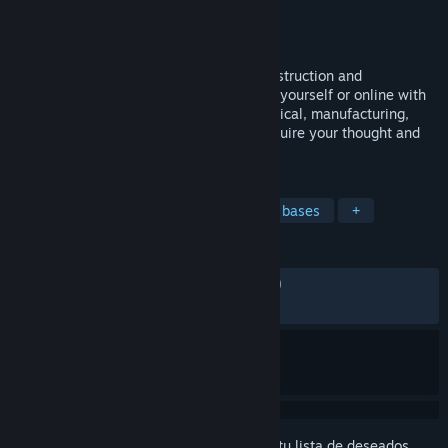
Desarrollador
RocketWerkz
Editor
RocketWerkz
Lanzado el
12 DIC 2017
Stationeers puts you in control of the construction and
management of a space station to run by yourself or online with
your friends. Complex atmospheric, electrical, manufacturing,
agriculture, and gravitational systems require your thought and
management at all times!
ETIQUETAS
Acceso anticipado
Construcción de bases
+
RESEÑAS
SIEMPRE:
Muy positivas
(88 % de 8,514)
RECIENTES:
Muy positivas
(92 % de 68)
Inicia sesión
para agregar este artículo a tu lista de deseados,