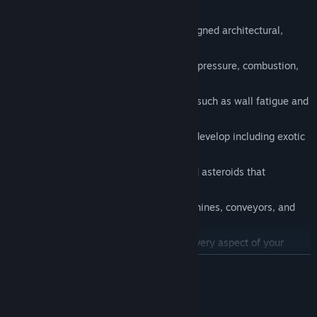
Features
Construction system rewards well-designed architectural,
atmospheric, and electrical plans.
Atmospherics system for temperature, pressure, combustion,
gas mixtures, water, and fire.
Physics on dynamic items in the world such as wall fatigue and
explosive decompression.
Dangerous environments to explore & develop including exotic
planets, and asteroid belts.
Deformable voxel terrain on worlds and asteroids that
enhances mining and exploration.
Construct complex factories using machines, conveyors, and
computers.
Ubiquitous logic system to automate every aspect of your
base.
LEER MÁS
Write programs using Integrated circuits & assembly code to
automate your systems.
Requisitos del sistema
Farm livestock and grow plants as a integral part of the