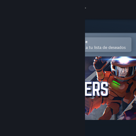
Iniciar sesión
Tienda
Comunidad
Abrir en la aplicación Steam Mobile
Para comprar o agregar fácilmente a tu lista de deseados
Acerca de
Soporte
Cambiar idioma
Obtener la aplicación de Steam Mobile
Ver versión clásica
Stationeers