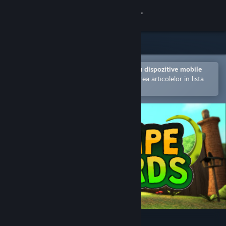
Conectează-te
Magazin
Comunitate
Deschide în aplicația Steam pentru dispozitive mobile
Facilitează achiziționarea și adăugarea articolelor în lista
de dorințe.
Despre
Asistență
Schimbă limba
Obține aplicația Steam pentru dispozitive mobile
Vezi site în versiunea pentru desktop
Escape Lizards