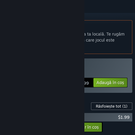
Nu este disponibil în limba: Română
Acest produs nu este disponibil în limba ta locală. Te rugăm
să consulți lista de mai jos cu limbile în care jocul este
disponibil înainte de achiziționare
Cumpără Escape Lizards
Adaugă în coș
$6.99
Conținut pentru jocul acesta
Răsfoiește tot
(1)
Escape Lizards - OST
$1.99
Adaugă conținutul suplimentar în coș
$1.99