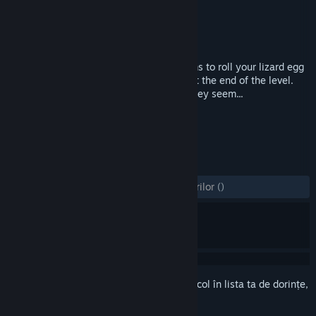
Dezvoltator
Egodystonic Studios
Editor
Independent
Lansare
10 apr. 2017
Escape Lizards is simple: Tilt the platforms to roll your lizard egg
from the start point to the finishing bell at the end of the level.
However, things are never as simple as they seem...
ETICHETE
Acțiune
Indie
+
RECENZII
DINTOTDEAUNA:
8 recenzii ale utilizatorilor
()
Conectează-te
pentru a adăuga acest articol în lista ta de dorințe,
a-l urmări sau a-l marca drept ignorat.