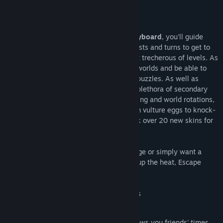
Ready for a new Challenge?
Using
either an XBOX controller or a keyboard
, you'll guide
your precious egg over ramps, slopes, twists and turns to get to
hit the finishing bell across even the most trecherous of levels. As
you improve, you'll progress through the worlds and be able to
complete harder challenges and tougher puzzles. As well as
simply manipulating gravity, you'll use a plethora of secondary
abilities to complete levels, such as hopping and world rotations,
all tutorialized. Each level also has hidden vulture eggs to knock-
off on the way too, allowing you to unlock over 20 new skins for
the lizard egg.
Whether you're looking for a new challenge or simply want a
game that won't back down from turning up the heat, Escape
Lizards has what you're looking for!
Over 100 challenging and unique levels
Original platformer mechanics
Automatic Steam friend integration shows you friends' times