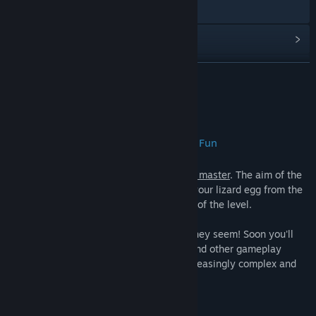
웹사이트 방문
업데이트 기록 보기
관련 뉴스 보기
더 보기
토론장 보기
게임 정보
커뮤니티 그룹 찾기
Over 100 Levels of Puzzle Platforming Fun
제목:
Escape Lizards
Escape Lizards
is
simple to learn, hard to master
. The aim of the
장르:
액션
,
인디
game is simple: Tilt the platforms to roll your lizard egg from the
출시일:
2017년 4월 10일
start point to the finishing bell at the end of the level.
However
, things are never as simple as they seem! Soon you'll
need to master hopping, world-flipping, and other gameplay
mechanics (all fully tutorialized) over increasingly complex and
tricky challenges!
Ready for a new Challenge?