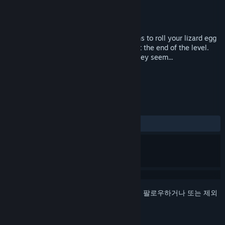
개발자
Egodystonic Studios
배급사
Independent
출시일
2017년 4월 10일
Escape Lizards is simple: Tilt the platforms to roll your lizard egg
from the start point to the finishing bell at the end of the level.
However, things are never as simple as they seem...
태그
액션
인디
+
평가
전체:
사용자 평가 8개
()
로그인
하셔서 게임을 찜 목록에 추가하거나, 팔로우하거나 또는 제외
로 지정하세요.