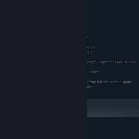
GeForce GTX 950 or Higher
그래픽:
버전 11
DIRECTX:
Technical Lead / Creative Lead: Ben Bowen
14 GB 사용 가능 공간
저장 공간:
Art Lead: Tommy Scheumann
Junior Gameplay Programmer: Raphael Rabl
2024년 1월 1일부터 Steam 클라이언트는 Windows 10 이상 버전만 지원합니
*
Composer: Sam Folkes
다.
FMOD audio library middleware used with permission
Main in-game font "Action Jackson" used with permission
Ancilliary font "Grandstander Clean" used with permission
Some sound effects used with permission via Audio Jungle, licence files available on
request
Some sounds used with permission from GDC Bundle License
Some modified version of icons used with permission from flaticon used in-game
Some images designed by Freepik, used with permission
Escape Lizards에 대한 사용자 평가