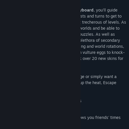
Using
either an XBOX controller or a keyboard
, you'll guide
your precious egg over ramps, slopes, twists and turns to get to
hit the finishing bell across even the most trecherous of levels. As
you improve, you'll progress through the worlds and be able to
complete harder challenges and tougher puzzles. As well as
simply manipulating gravity, you'll use a plethora of secondary
abilities to complete levels, such as hopping and world rotations,
all tutorialized. Each level also has hidden vulture eggs to knock-
off on the way too, allowing you to unlock over 20 new skins for
the lizard egg.
Whether you're looking for a new challenge or simply want a
game that won't back down from turning up the heat, Escape
Lizards has what you're looking for!
Over 100 challenging and unique levels
Original platformer mechanics
Automatic Steam friend integration shows you friends' times
for each level