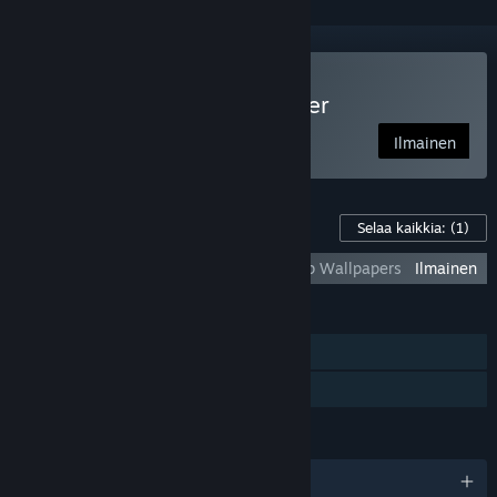
Pelaa peliä The Grandfather
Ilmainen
Pelin lisäsisältö
Selaa kaikkia:
(1)
The Grandfather - Short Film and Desktop Wallpapers
Ilmainen
OMINAISUUDET
Yksinpeli
Perhejako
KIELET
englanti