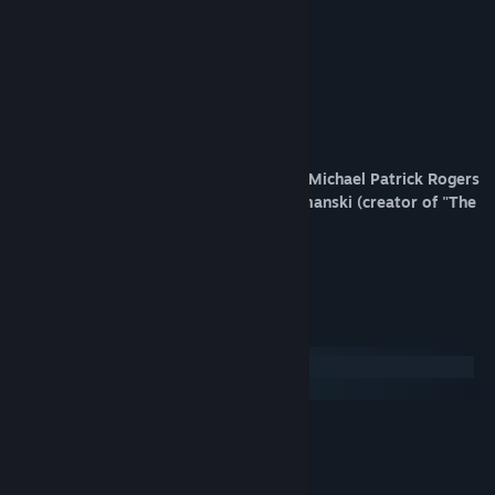
Features:
- All hand drawn comic book art
- Unique challenging puzzle types
- A procedural soundtrack
- Full narration by a voice actress
"The Grandfather" is a collaboration by Michael Patrick Rogers
(creators of "The Lady") and David Szymanski (creator of "The
Moon Sliver" and "Fingerbones".
Järjestelmävaatimukset
Windows
macOS
VÄHINTÄÄN:
Windows XP or better
KÄYTTÖJÄRJESTELMÄ *:
Intel i3 or better
SUORITIN: