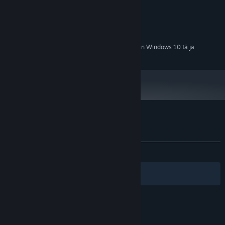
500 MB RAM
MUISTI:
AMD 6870 or equivalent
GRAFIIKKA:
500 MB kiintolevytilaa
TALLENNUS:
Version 9.0
ÄÄNIKORTTI:
1.1.24 alkaen Steam-asiakasohjelma tukee vain Windows 10:tä ja
*
uudempia versioita.
Sovelluksen The Grandfather arvostelut
Tietoa käyttäjäarvosteluista
Asetukset
YHTEENSÄ:
Vaihteleva
(54 % / 183)
Suodattimet
Omat kielet
© Valve Corporation. Kaikki oikeudet pidätetään.
Kaikki tavaramerkit ovat omistajiensa omaisuutta