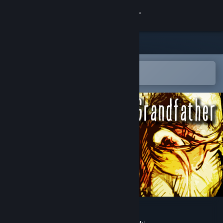
Kirjaudu sisään
Kauppa
Yhteisö
Avaa Steam-mobiilisovelluksessa
Helppo ostaa tai lisätä toivelistalle
Tietoa
Tuki
Vaihda kieli
Hanki Steam-mobiilisovellus
Näytä työpöytäsivusto
The Grandfather