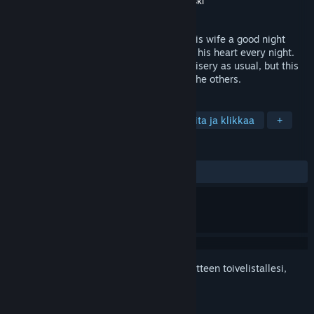
Kehittäjä
Mikeypoo's Games
,
David Szymanski
Julkaistu
3.5.2016
One night The Grandfather went to give his wife a good night
kiss, she ignored him as usual, this broke his heart every night.
He went to sleep in his own bed, full of misery as usual, but this
night would turn out to be different than the others.
TUNNISTEET
Indie
Seikkailu
Kauhu
Osoita ja klikkaa
+
ARVOSTELUT
YHTEENSÄ:
Vaihteleva
(54 % / 183)
Kirjautumalla sisään
voit lisätä tämän tuotteen toivelistallesi,
seurata sitä tai merkitä sen ohitetuksi